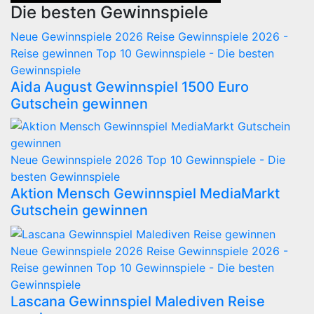
Die besten Gewinnspiele
Neue Gewinnspiele 2026
Reise Gewinnspiele 2026 -
Reise gewinnen
Top 10 Gewinnspiele - Die besten
Gewinnspiele
Aida August Gewinnspiel 1500 Euro
Gutschein gewinnen
Neue Gewinnspiele 2026
Top 10 Gewinnspiele - Die
besten Gewinnspiele
Aktion Mensch Gewinnspiel MediaMarkt
Gutschein gewinnen
Neue Gewinnspiele 2026
Reise Gewinnspiele 2026 -
Reise gewinnen
Top 10 Gewinnspiele - Die besten
Gewinnspiele
Lascana Gewinnspiel Malediven Reise