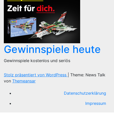
Gewinnspiele heute
Gewinnspiele kostenlos und seriös
Stolz präsentiert von WordPress
|
Theme: News Talk
von
Themeansar
Datenschutzerklärung
Impressum