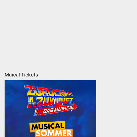
Muical Tickets