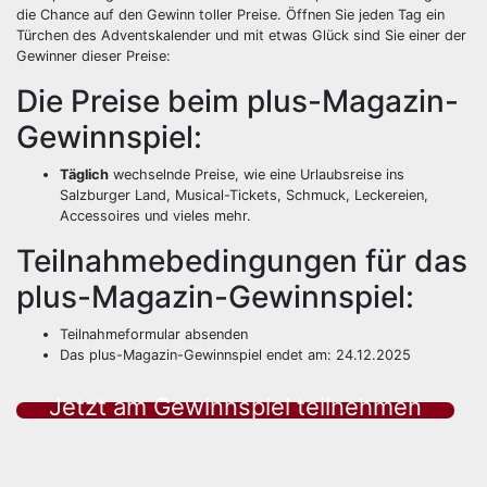
die Chance auf den Gewinn toller Preise. Öffnen Sie jeden Tag ein
Türchen des Adventskalender und mit etwas Glück sind Sie einer der
Gewinner dieser Preise:
Die Preise beim plus-Magazin-
Gewinnspiel:
Täglich
wechselnde Preise, wie eine Urlaubsreise ins
Salzburger Land, Musical-Tickets, Schmuck, Leckereien,
Accessoires und vieles mehr.
Teilnahmebedingungen für das
plus-Magazin-Gewinnspiel:
Teilnahmeformular absenden
Das plus-Magazin-Gewinnspiel endet am: 24.12.2025
Jetzt am Gewinnspiel teilnehmen