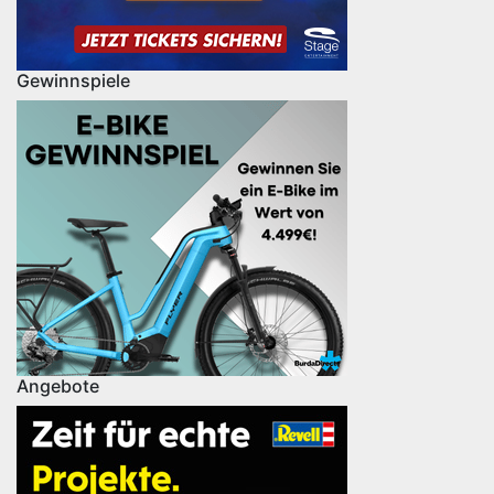
Gewinnspiele
Angebote