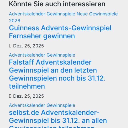
Könnte Sie auch interessieren
Adventskalender Gewinnspiele
Neue Gewinnspiele
2026
Guinness Advents-Gewinnspiel
Fernseher gewinnen
Dez. 25, 2025
Adventskalender Gewinnspiele
Falstaff Adventskalender
Gewinnspiel an den letzten
Gewinnspielen noch bis 31.12.
teilnehmen
Dez. 25, 2025
Adventskalender Gewinnspiele
selbst.de Adventskalender-
Gewinnspiel bis 31.12. an allen