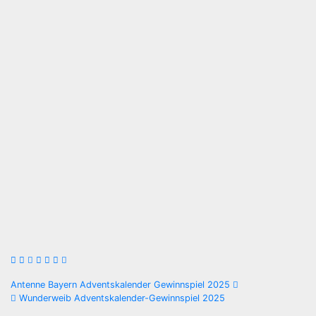
Beitragsnavigation
Antenne Bayern Adventskalender Gewinnspiel 2025
Wunderweib Adventskalender-Gewinnspiel 2025