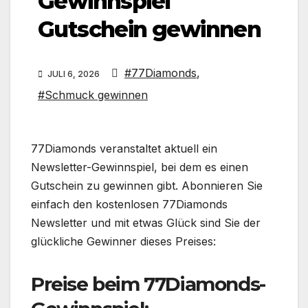
Gewinnspiel
Gutschein gewinnen
#77Diamonds
,
JULI 6, 2026
#Schmuck gewinnen
77Diamonds veranstaltet aktuell ein
Newsletter-Gewinnspiel, bei dem es einen
Gutschein zu gewinnen gibt. Abonnieren Sie
einfach den kostenlosen 77Diamonds
Newsletter und mit etwas Glück sind Sie der
glückliche Gewinner dieses Preises:
Preise beim 77Diamonds-