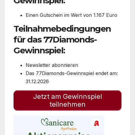
Gewinnspiel:
Einen Gutschein im Wert von 1.167 Euro
Teilnahmebedingungen
für das 77Diamonds-
Gewinnspiel:
Newsletter abonnieren
Das 77Diamonds-Gewinnspiel endet am:
31.12.2026
Jetzt am Gewinnspiel
teilnehmen