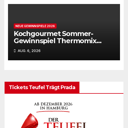
NEUE GEWINNSPIELE 2026
Kochgourmet Sommer-
Gewinnspiel Thermomix
gewinnen
AUG. 6, 2026
Tickets Teufel Trägt Prada