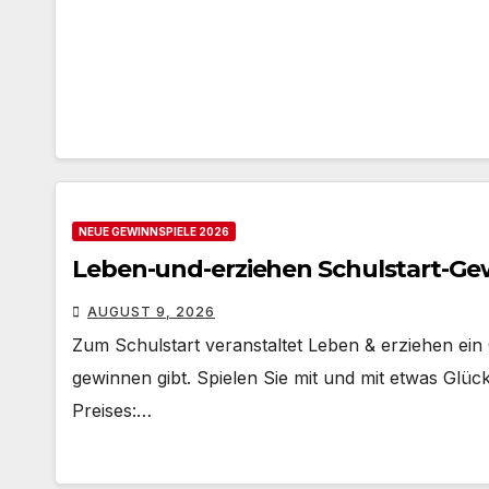
NEUE GEWINNSPIELE 2026
Leben-und-erziehen Schulstart-Ge
AUGUST 9, 2026
Zum Schulstart veranstaltet Leben & erziehen ein
gewinnen gibt. Spielen Sie mit und mit etwas Glück
Preises:…