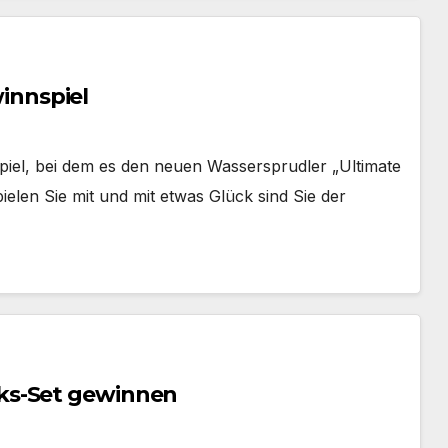
nnspiel
piel, bei dem es den neuen Wassersprudler „Ultimate
elen Sie mit und mit etwas Glück sind Sie der
ks-Set gewinnen