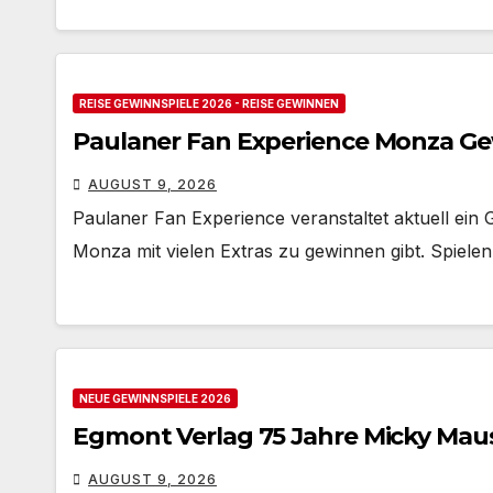
REISE GEWINNSPIELE 2026 - REISE GEWINNEN
Paulaner Fan Experience Monza Ge
AUGUST 9, 2026
Paulaner Fan Experience veranstaltet aktuell ein
Monza mit vielen Extras zu gewinnen gibt. Spielen
NEUE GEWINNSPIELE 2026
Egmont Verlag 75 Jahre Micky Mau
AUGUST 9, 2026