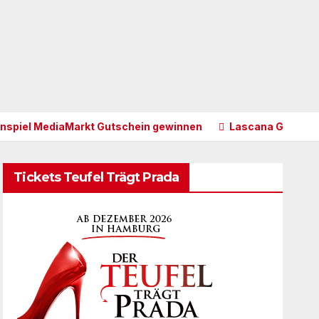
nspiel MediaMarkt Gutschein gewinnen
Lascana Gewinns
Tickets Teufel Trägt Prada