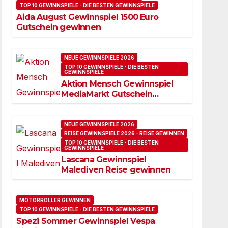
TOP 10 GEWINNSPIELE - DIE BESTEN GEWINNSPIELE
Aida August Gewinnspiel 1500 Euro
Gutschein gewinnen
NEUE GEWINNSPIELE 2026
TOP 10 GEWINNSPIELE - DIE BESTEN
GEWINNSPIELE
Aktion Mensch Gewinnspiel
MediaMarkt Gutschein
gewinnen
NEUE GEWINNSPIELE 2026
REISE GEWINNSPIELE 2026 - REISE GEWINNEN
TOP 10 GEWINNSPIELE - DIE BESTEN
GEWINNSPIELE
Lascana Gewinnspiel
Malediven Reise gewinnen
MOTORROLLER GEWINNEN
TOP 10 GEWINNSPIELE - DIE BESTEN GEWINNSPIELE
Spezi Sommer Gewinnspiel Vespa