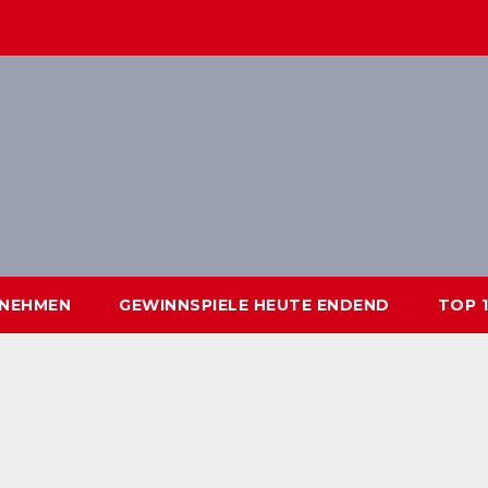
LNEHMEN
GEWINNSPIELE HEUTE ENDEND
TOP 