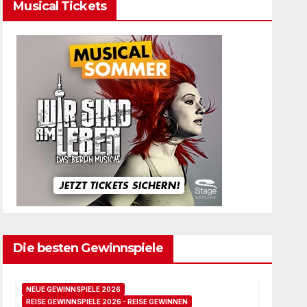
Musical Tickets
Die besten Gewinnspiele
NEUE GEWINNSPIELE 2026
REISE GEWINNSPIELE 2026 - REISE GEWINNEN