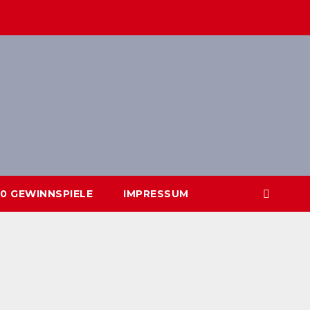
10 GEWINNSPIELE
IMPRESSUM