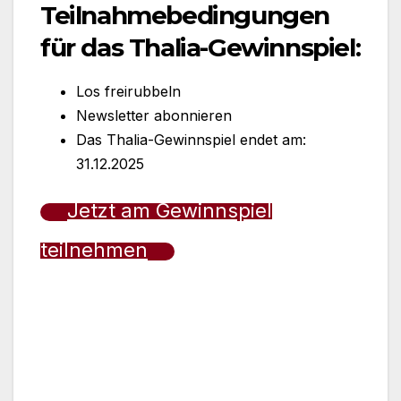
Teilnahmebedingungen
für das Thalia-Gewinnspiel:
Los freirubbeln
Newsletter abonnieren
Das Thalia-Gewinnspiel endet am:
31.12.2025
Jetzt am Gewinnspiel
teilnehmen