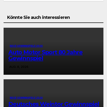
Könnte Sie auch interessieren
NEUE GEWINNSPIELE 2026
Auto Motor Sport 80 Jahre
Gewinnspiel
AUG. 8, 2026
NEUE GEWINNSPIELE 2026
Deutsches Weintor Gewinnspiel