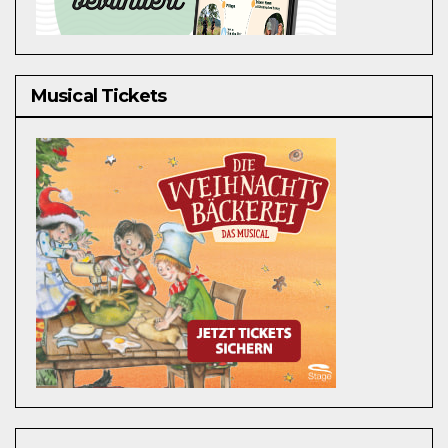
Musical Tickets