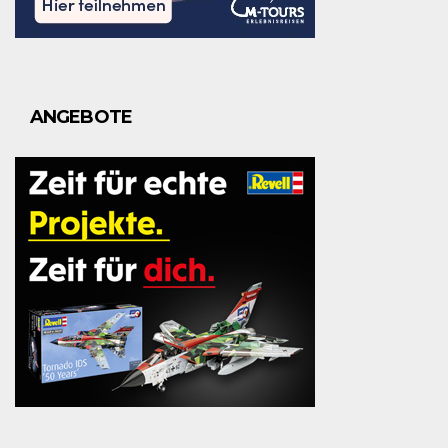
ANGEBOTE