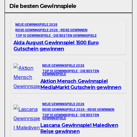
Die besten Gewinnspiele
NEUE GEWINNSPIELE 2026
REISE GEWINNSPIELE 2026 - REISE GEWINNEN
TOP 10 GEWINNSPIELE - DIE BESTEN GEWINNSPIELE
Aida August Gewinnspiel 1500 Euro
Gutschein gewinnen
NEUE GEWINNSPIELE 2026
TOP 10 GEWINNSPIELE - DIE BESTEN
GEWINNSPIELE
Aktion Mensch Gewinnspiel
MediaMarkt Gutschein gewinnen
NEUE GEWINNSPIELE 2026
REISE GEWINNSPIELE 2026 - REISE GEWINNEN
TOP 10 GEWINNSPIELE - DIE BESTEN
GEWINNSPIELE
Lascana Gewinnspiel Malediven
Reise gewinnen