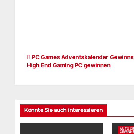
Beitragsnavigation
PC Games Adventskalender Gewinnsp
High End Gaming PC gewinnen
Könnte Sie auch interessieren
AUTO GE
GEWINN