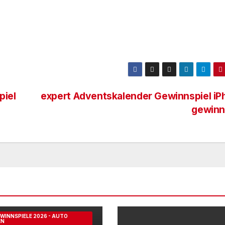
iel
expert Adventskalender Gewinnspiel iP
gewin
WINNSPIELE 2026 - AUTO
EN