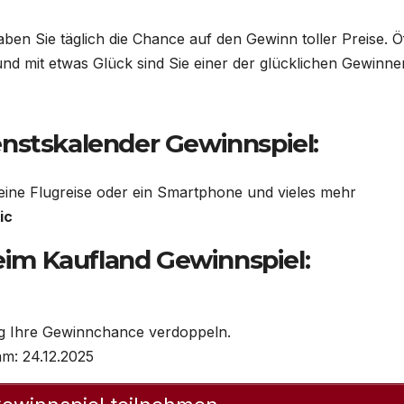
en Sie täglich die Chance auf den Gewinn toller Preise. Ö
und mit etwas Glück sind Sie einer der glücklichen Gewinne
nstskalender Gewinnspiel:
 eine Flugreise oder ein Smartphone und vieles mehr
ic
im Kaufland Gewinnspiel:
ig Ihre Gewinnchance verdoppeln.
m: 24.12.2025