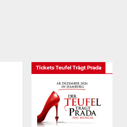
Tickets Teufel Trägt Prada