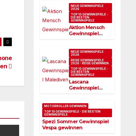
NEUE GEWINNSPIELE
2026
TOP 10 GEWINNSPIELE -
DIE BESTEN
GEWINNSPIELE
Aktion Mensch
Gewinnspiel
MediaMarkt
Gutschein
gewinnen
NEUE GEWINNSPIELE
2026
hone
REISE GEWINNSPIELE
2026 - REISE GEWINNEN
nen
TOP 10 GEWINNSPIELE -
DIE BESTEN
GEWINNSPIELE
Lascana
Gewinnspiel
Malediven Reise
gewinnen
MOTORROLLER GEWINNEN
TOP 10 GEWINNSPIELE - DIE BESTEN
GEWINNSPIELE
Spezi Sommer Gewinnspiel
Vespa gewinnen