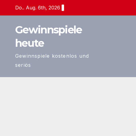
Zum
Do.. Aug. 6th, 2026
Inhalt
springen
Gewinnspiele
heute
Gewinnspiele kostenlos und
seriös