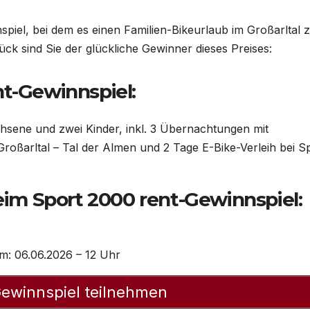
nspiel, bei dem es einen Familien-Bikeurlaub im Großarltal 
ück sind Sie der glückliche Gewinner dieses Preises:
nt-Gewinnspiel:
hsene und zwei Kinder, inkl. 3 Übernachtungen mit
roßarltal – Tal der Almen und 2 Tage E-Bike-Verleih bei S
m Sport 2000 rent-Gewinnspiel:
m: 06.06.2026 – 12 Uhr
Gewinnspiel teilnehmen