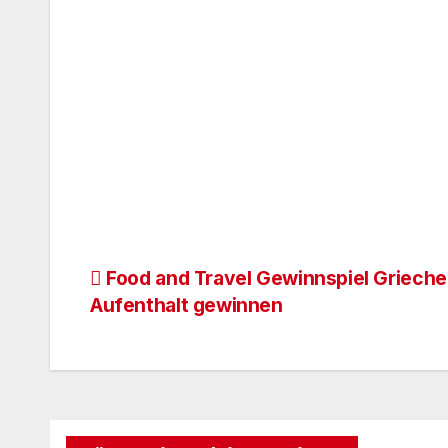
Beitragsnavigation
Food and Travel Gewinnspiel Grieche
Aufenthalt gewinnen