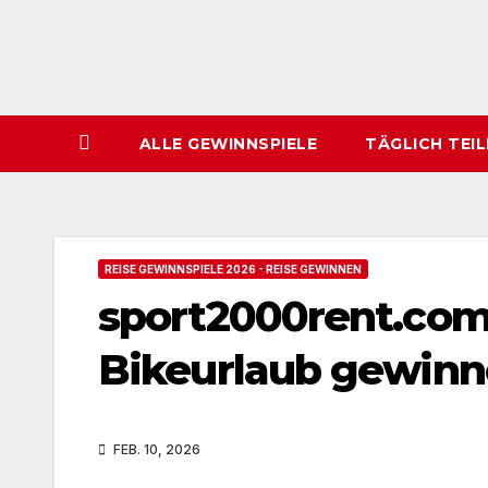
ALLE GEWINNSPIELE
TÄGLICH TEI
REISE GEWINNSPIELE 2026 - REISE GEWINNEN
sport2000rent.com
Bikeurlaub gewin
FEB. 10, 2026