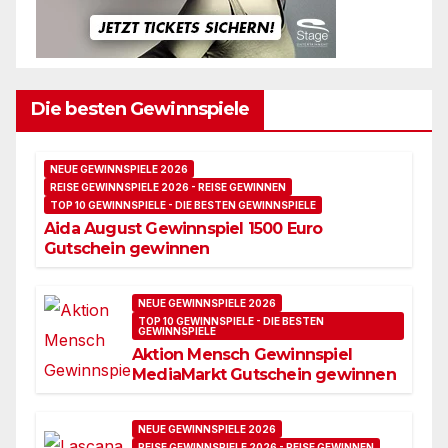
Die besten Gewinnspiele
NEUE GEWINNSPIELE 2026
REISE GEWINNSPIELE 2026 - REISE GEWINNEN
TOP 10 GEWINNSPIELE - DIE BESTEN GEWINNSPIELE
Aida August Gewinnspiel 1500 Euro
Gutschein gewinnen
NEUE GEWINNSPIELE 2026
TOP 10 GEWINNSPIELE - DIE BESTEN
GEWINNSPIELE
Aktion Mensch Gewinnspiel
MediaMarkt Gutschein gewinnen
NEUE GEWINNSPIELE 2026
REISE GEWINNSPIELE 2026 - REISE GEWINNEN