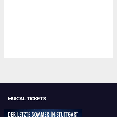
MUICAL TICKETS