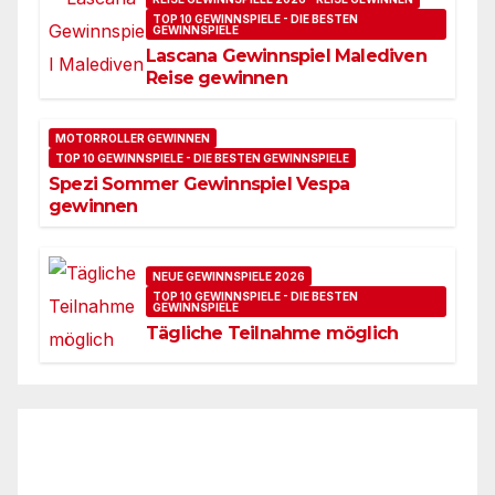
TOP 10 GEWINNSPIELE - DIE BESTEN
GEWINNSPIELE
Lascana Gewinnspiel Malediven
Reise gewinnen
MOTORROLLER GEWINNEN
TOP 10 GEWINNSPIELE - DIE BESTEN GEWINNSPIELE
Spezi Sommer Gewinnspiel Vespa
gewinnen
NEUE GEWINNSPIELE 2026
TOP 10 GEWINNSPIELE - DIE BESTEN
GEWINNSPIELE
Tägliche Teilnahme möglich