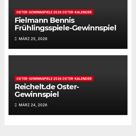
OSTER-GEWINNSPIELE 2026 OSTER-KALENDER
Fielmann Bennis
Frühlingsspiele-Gewinnspiel
MÄRZ 25, 2026
OSTER-GEWINNSPIELE 2026 OSTER-KALENDER
Reichelt.de Oster-
Gewinnspiel
MÄRZ 24, 2026