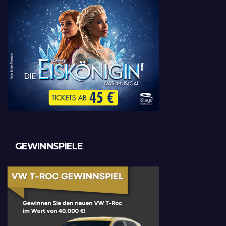
GEWINNSPIELE