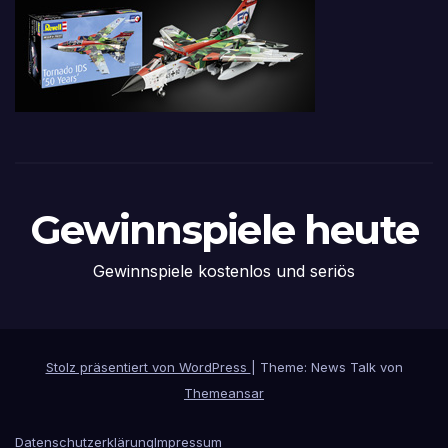
Gewinnspiele heute
Gewinnspiele kostenlos und seriös
Stolz präsentiert von WordPress
|
Theme: News Talk von
Themeansar
Datenschutzerklärung
Impressum