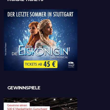
GEWINNSPIELE