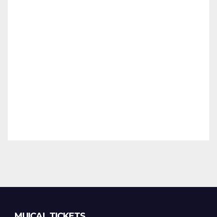
MUICAL TICKETS