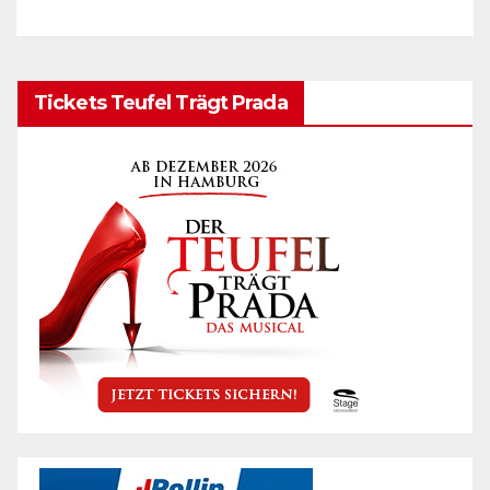
Tickets Teufel Trägt Prada