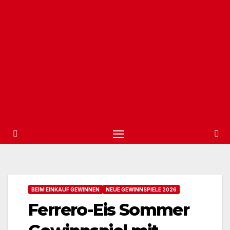
BEIM EINKAUF GEWINNEN
NEUE GEWINNSPIELE 2026
Ferrero-Eis Sommer