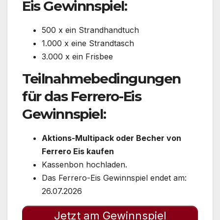
Eis Gewinnspiel:
500 x ein Strandhandtuch
1.000 x eine Strandtasch
3.000 x ein Frisbee
Teilnahmebedingungen
für das Ferrero-Eis
Gewinnspiel:
Aktions-Multipack oder Becher von
Ferrero Eis kaufen
Kassenbon hochladen.
Das Ferrero-Eis Gewinnspiel endet am:
26.07.2026
Jetzt am Gewinnspiel