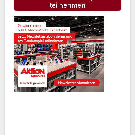
teilnehmen