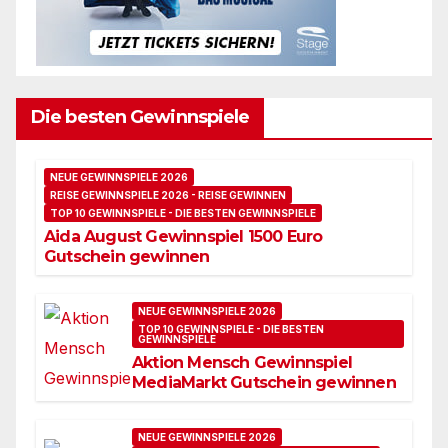
Die besten Gewinnspiele
NEUE GEWINNSPIELE 2026
REISE GEWINNSPIELE 2026 - REISE GEWINNEN
TOP 10 GEWINNSPIELE - DIE BESTEN GEWINNSPIELE
Aida August Gewinnspiel 1500 Euro
Gutschein gewinnen
NEUE GEWINNSPIELE 2026
TOP 10 GEWINNSPIELE - DIE BESTEN
GEWINNSPIELE
Aktion Mensch Gewinnspiel
MediaMarkt Gutschein gewinnen
NEUE GEWINNSPIELE 2026