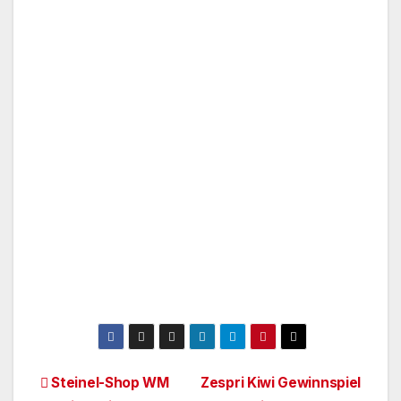
Beitragsnavigation
Steinel-Shop WM
Zespri Kiwi Gewinnspiel