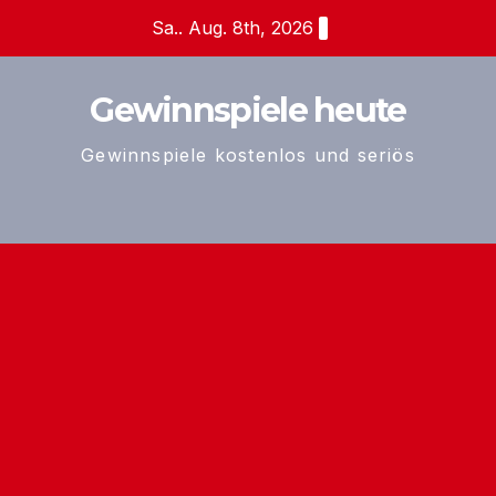
Zum
Sa.. Aug. 8th, 2026
Inhalt
springen
Gewinnspiele heute
Gewinnspiele kostenlos und seriös