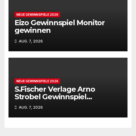
NEUE GEWINNSPIELE 2026
Eizo Gewinnspiel Monitor
gewinnen
AUG. 7, 2026
NEUE GEWINNSPIELE 2026
S.Fischer Verlage Arno
Strobel Gewinnspiel
monatlich gewinnen
AUG. 7, 2026