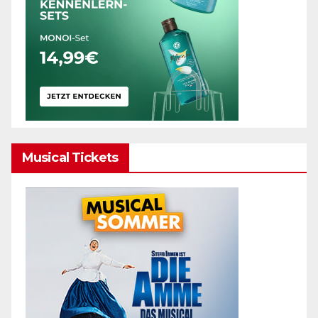
Musical Tickets