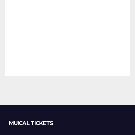
MUICAL TICKETS