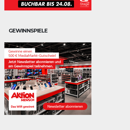
GEWINNSPIELE