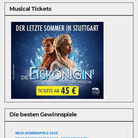
Musical Tickets
Die besten Gewinnspiele
NEUE GEWINNSPIELE 2026