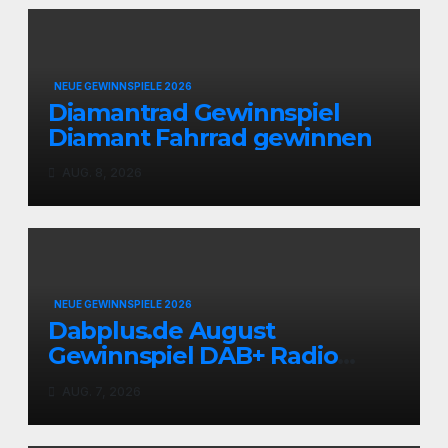
NEUE GEWINNSPIELE 2026
Diamantrad Gewinnspiel
Diamant Fahrrad gewinnen
AUG. 8, 2026
NEUE GEWINNSPIELE 2026
Dabplus.de August
Gewinnspiel DAB+ Radio
gewinnen
AUG. 7, 2026