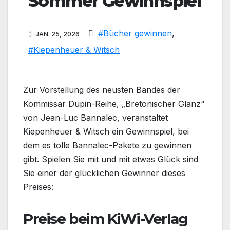
Sommer Gewinnspiel
#Bücher gewinnen
,
JAN. 25, 2026
#Kiepenheuer & Witsch
Zur Vorstellung des neusten Bandes der
Kommissar Dupin-Reihe, „Bretonischer Glanz“
von Jean-Luc Bannalec, veranstaltet
Kiepenheuer & Witsch ein Gewinnspiel, bei
dem es tolle Bannalec-Pakete zu gewinnen
gibt. Spielen Sie mit und mit etwas Glück sind
Sie einer der glücklichen Gewinner dieses
Preises:
Preise beim KiWi-Verlag