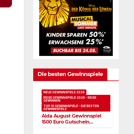
Die besten Gewinnspiele
NEUE GEWINNSPIELE 2026
REISE GEWINNSPIELE 2026 - REISE
GEWINNEN
TOP 10 GEWINNSPIELE - DIE BESTEN
GEWINNSPIELE
Aida August Gewinnspiel
1500 Euro Gutschein
gewinnen