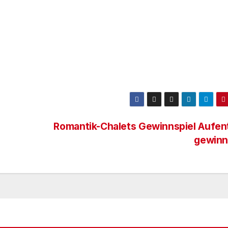
Romantik-Chalets Gewinnspiel Aufen
gewin