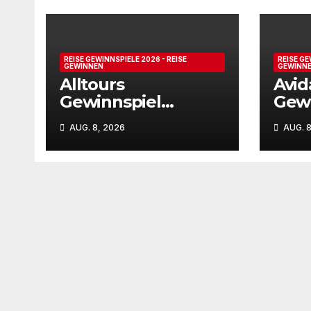
REISE GEWINNSPIELE 2026 - REISE
REISE GE
GEWINNEN
GEWINN
Alltours
Avid
Gewinnspiel
Gewi
Dominikanische
Aufe
AUG. 8, 2026
AUG. 8
Republik Reise
gew
gewinnen