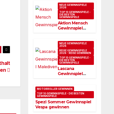
NEUE GEWINNSPIELE
2026
TOP 10 GEWINNSPIELE -
DIE BESTEN
GEWINNSPIELE
Aktion Mensch
Gewinnspiel
MediaMarkt
Gutschein
gewinnen
NEUE GEWINNSPIELE
2026
REISE GEWINNSPIELE
2026 - REISE GEWINNEN
TOP 10 GEWINNSPIELE -
DIE BESTEN
thalt
GEWINNSPIELE
Lascana
nen
Gewinnspiel
Malediven Reise
gewinnen
MOTORROLLER GEWINNEN
TOP 10 GEWINNSPIELE - DIE BESTEN
GEWINNSPIELE
Spezi Sommer Gewinnspiel
Vespa gewinnen