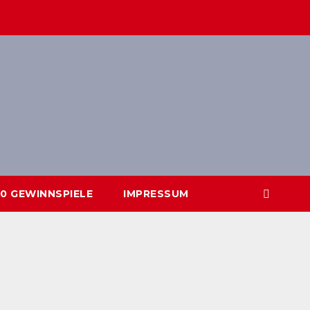
10 GEWINNSPIELE
IMPRESSUM