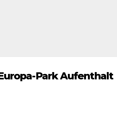
Europa-Park Aufenthalt