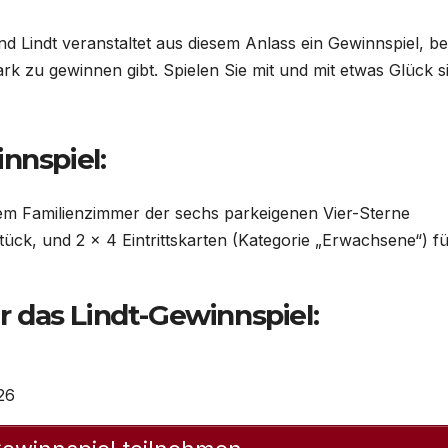
d Lindt veranstaltet aus diesem Anlass ein Gewinnspiel, be
rk zu gewinnen gibt. Spielen Sie mit und mit etwas Glück s
nnspiel:
nem Familienzimmer der sechs parkeigenen Vier-Sterne
stück, und 2 x 4 Eintrittskarten (Kategorie „Erwachsene“) f
 das Lindt-Gewinnspiel:
26