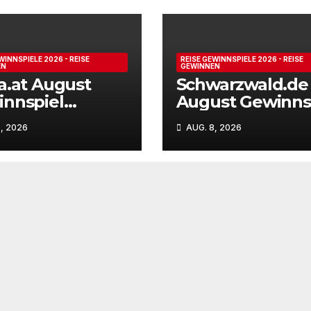
WINNSPIELE 2026 - REISE
REISE GEWINNSPIELE 2026 - REISE
EN
GEWINNEN
a.at August
Schwarzwald.de
nnspiel
August Gewinns
nthalt
Aufenthalt
, 2026
AUG. 8, 2026
innen
gewinnen