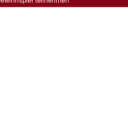
Gewinnspiel teilnehmen