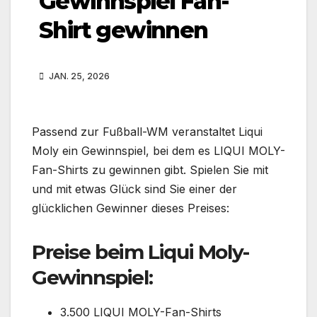
Gewinnspiel Fan-
Shirt gewinnen
JAN. 25, 2026
Passend zur Fußball-WM veranstaltet Liqui
Moly ein Gewinnspiel, bei dem es LIQUI MOLY-
Fan-Shirts zu gewinnen gibt. Spielen Sie mit
und mit etwas Glück sind Sie einer der
glücklichen Gewinner dieses Preises:
Preise beim Liqui Moly-
Gewinnspiel:
3.500 LIQUI MOLY-Fan-Shirts