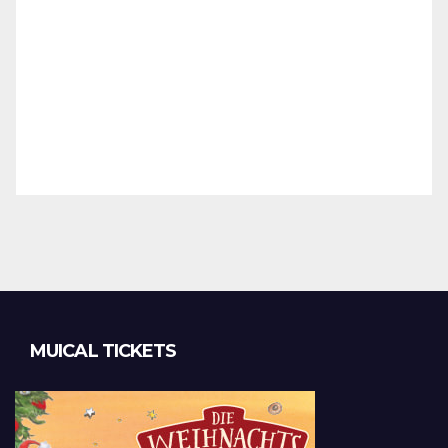
MUICAL TICKETS