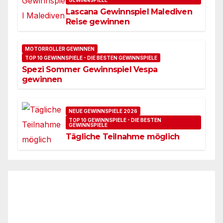
GEWINNSPIELE
Lascana Gewinnspiel Malediven
Reise gewinnen
MOTORROLLER GEWINNEN
TOP 10 GEWINNSPIELE - DIE BESTEN GEWINNSPIELE
Spezi Sommer Gewinnspiel Vespa
gewinnen
NEUE GEWINNSPIELE 2026
TOP 10 GEWINNSPIELE - DIE BESTEN
GEWINNSPIELE
Tägliche Teilnahme möglich