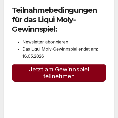
Teilnahmebedingungen
für das Liqui Moly-
Gewinnspiel:
Newsletter abonnieren
Das Liqui Moly-Gewinnspiel endet am:
18.05.2026
Jetzt am Gewinnspiel
teilnehmen