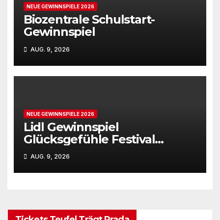
NEUE GEWINNSPIELE 2026
Biozentrale Schulstart-
Gewinnspiel
AUG. 9, 2026
NEUE GEWINNSPIELE 2026
Lidl Gewinnspiel
Glücksgefühle Festival
Tickets gewinnen
AUG. 9, 2026
Tickets Teufel Trägt Prada