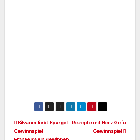
Beitragsnavigation
Silvaner liebt Spargel
Rezepte mit Herz Gefu
Gewinnspiel
Gewinnspiel
Frankenwein gewinnen