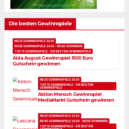
Die besten Gewinnspiele
NEUE GEWINNSPIELE 2026
REISE GEWINNSPIELE 2026 - REISE GEWINNEN
TOP 10 GEWINNSPIELE - DIE BESTEN GEWINNSPIELE
Aida August Gewinnspiel 1500 Euro
Gutschein gewinnen
NEUE GEWINNSPIELE 2026
TOP 10 GEWINNSPIELE - DIE BESTEN
GEWINNSPIELE
Aktion Mensch Gewinnspiel
MediaMarkt Gutschein gewinnen
NEUE GEWINNSPIELE 2026
REISE GEWINNSPIELE 2026 - REISE GEWINNEN
TOP 10 GEWINNSPIELE - DIE BESTEN