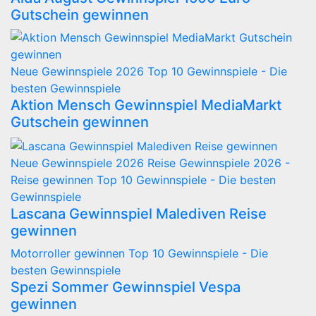
Gutschein gewinnen
Neue Gewinnspiele 2026
Top 10 Gewinnspiele - Die
besten Gewinnspiele
Aktion Mensch Gewinnspiel MediaMarkt
Gutschein gewinnen
Neue Gewinnspiele 2026
Reise Gewinnspiele 2026 -
Reise gewinnen
Top 10 Gewinnspiele - Die besten
Gewinnspiele
Lascana Gewinnspiel Malediven Reise
gewinnen
Motorroller gewinnen
Top 10 Gewinnspiele - Die
besten Gewinnspiele
Spezi Sommer Gewinnspiel Vespa
gewinnen