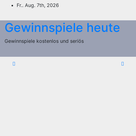
Zum
Fr.. Aug. 7th, 2026
Inhalt
springen
Gewinnspiele heute
Gewinnspiele kostenlos und seriös