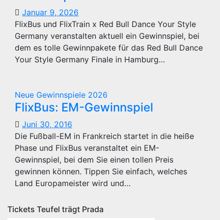
Januar 9, 2026
FlixBus und FlixTrain x Red Bull Dance Your Style
Germany veranstalten aktuell ein Gewinnspiel, bei
dem es tolle Gewinnpakete für das Red Bull Dance
Your Style Germany Finale in Hamburg…
Neue Gewinnspiele 2026
FlixBus: EM-Gewinnspiel
Juni 30, 2016
Die Fußball-EM in Frankreich startet in die heiße
Phase und FlixBus veranstaltet ein EM-
Gewinnspiel, bei dem Sie einen tollen Preis
gewinnen können. Tippen Sie einfach, welches
Land Europameister wird und…
Tickets Teufel trägt Prada