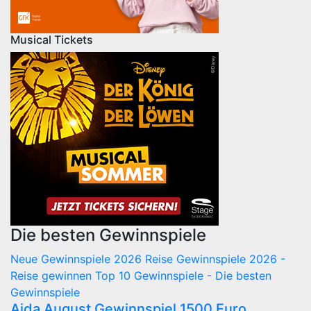
Musical Tickets
Die besten Gewinnspiele
Neue Gewinnspiele 2026
Reise Gewinnspiele 2026 -
Reise gewinnen
Top 10 Gewinnspiele - Die besten
Gewinnspiele
Aida August Gewinnspiel 1500 Euro