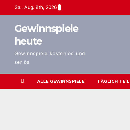
Zum
Sa.. Aug. 8th, 2026
Inhalt
springen
Gewinnspiele
heute
Gewinnspiele kostenlos und
seriös
ALLE GEWINNSPIELE
TÄGLICH TEI