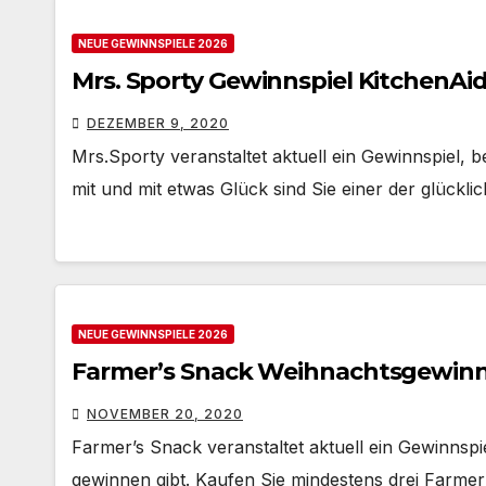
NEUE GEWINNSPIELE 2026
Mrs. Sporty Gewinnspiel KitchenA
DEZEMBER 9, 2020
Mrs.Sporty veranstaltet aktuell ein Gewinnspiel, b
mit und mit etwas Glück sind Sie einer der glückl
NEUE GEWINNSPIELE 2026
Farmer’s Snack Weihnachtsgewinn
NOVEMBER 20, 2020
Farmer’s Snack veranstaltet aktuell ein Gewinnsp
gewinnen gibt. Kaufen Sie mindestens drei Farme