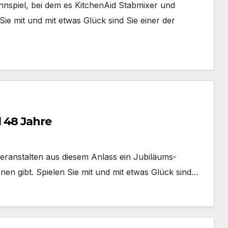
nnspiel, bei dem es KitchenAid Stabmixer und
e mit und mit etwas Glück sind Sie einer der
 48 Jahre
eranstalten aus diesem Anlass ein Jubiläums-
nnen gibt. Spielen Sie mit und mit etwas Glück sind…