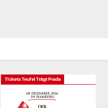
Tickets Teufel Trägt Prada