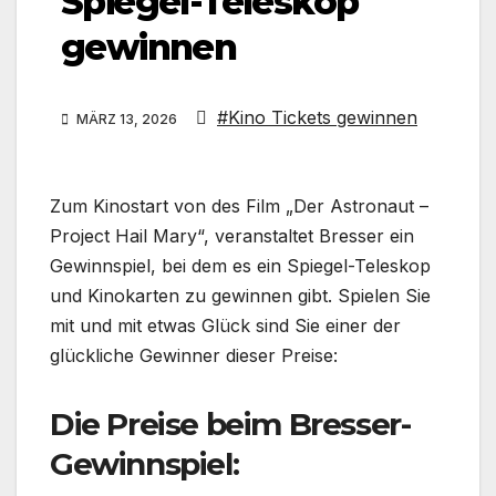
Spiegel-Teleskop
gewinnen
#Kino Tickets gewinnen
MÄRZ 13, 2026
Zum Kinostart von des Film „Der Astronaut –
Project Hail Mary“, veranstaltet Bresser ein
Gewinnspiel, bei dem es ein Spiegel-Teleskop
und Kinokarten zu gewinnen gibt. Spielen Sie
mit und mit etwas Glück sind Sie einer der
glückliche Gewinner dieser Preise:
Die Preise beim Bresser-
Gewinnspiel: