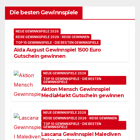
Die besten Gewinnspiele
NEUE GEWINNSPIELE 2026
REISE GEWINNSPIELE 2026 - REISE GEWINNEN
TOP 10 GEWINNSPIELE - DIE BESTEN GEWINNSPIELE
Aida August Gewinnspiel 1500 Euro
Gutschein gewinnen
NEUE GEWINNSPIELE 2026
TOP 10 GEWINNSPIELE - DIE BESTEN
GEWINNSPIELE
Aktion Mensch Gewinnspiel
MediaMarkt Gutschein gewinnen
NEUE GEWINNSPIELE 2026
REISE GEWINNSPIELE 2026 - REISE GEWINNEN
TOP 10 GEWINNSPIELE - DIE BESTEN
GEWINNSPIELE
Lascana Gewinnspiel Malediven