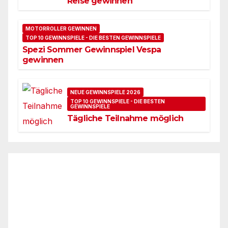
Reise gewinnen
MOTORROLLER GEWINNEN
TOP 10 GEWINNSPIELE - DIE BESTEN GEWINNSPIELE
Spezi Sommer Gewinnspiel Vespa
gewinnen
NEUE GEWINNSPIELE 2026
TOP 10 GEWINNSPIELE - DIE BESTEN
GEWINNSPIELE
Tägliche Teilnahme möglich