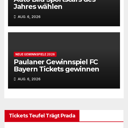
Jahres wählen
AUG. 6, 2026
NEUE GEWINNSPIELE 2026
Paulaner Gewinnspiel FC
Bayern Tickets gewinnen
AUG. 6, 2026
Tickets Teufel Trägt Prada