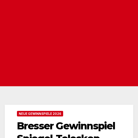
NEUE GEWINNSPIELE 2026
Bresser Gewinnspiel