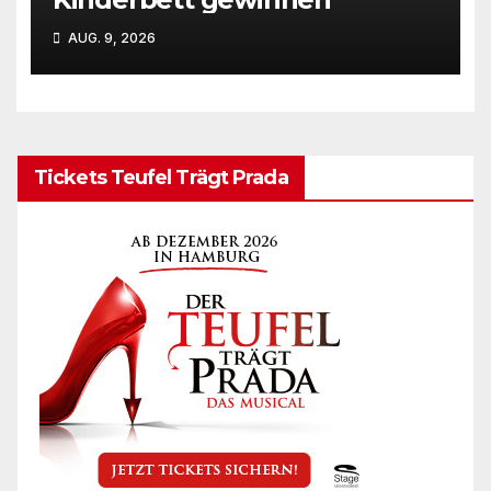
AUG. 9, 2026
Tickets Teufel Trägt Prada