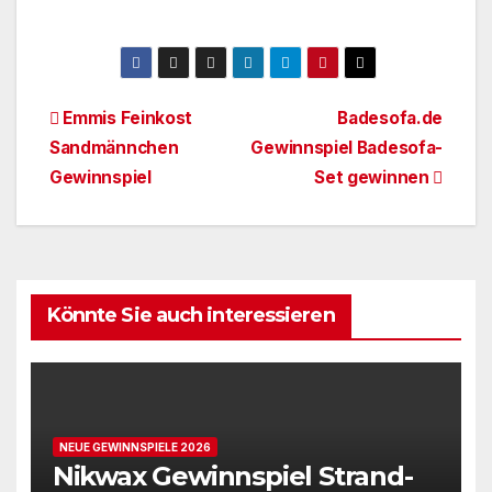
Beitragsnavigation
Emmis Feinkost
Badesofa.de
Sandmännchen
Gewinnspiel Badesofa-
Gewinnspiel
Set gewinnen
Könnte Sie auch interessieren
NEUE GEWINNSPIELE 2026
Nikwax Gewinnspiel Strand-