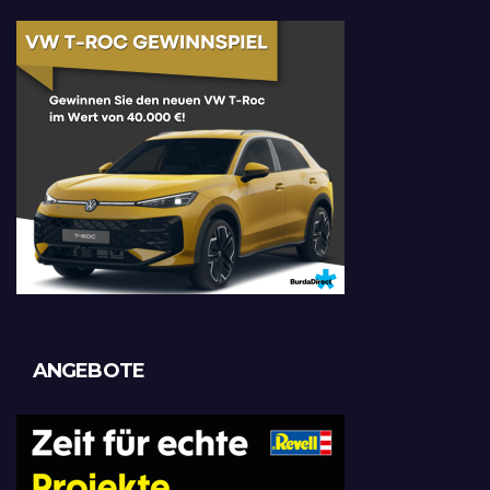
ANGEBOTE