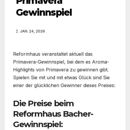
Primavera
Gewinnspiel
JAN. 24, 2026
Reformhaus veranstaltet aktuell das
Primavera-Gewinnspiel, bei dem es Aroma-
Highlights von Primavera zu gewinnen gibt.
Spielen Sie mit und mit etwas Glück sind Sie
einer der glücklichen Gewinner dieses Preises:
Die Preise beim
Reformhaus Bacher-
Gewinnspiel: