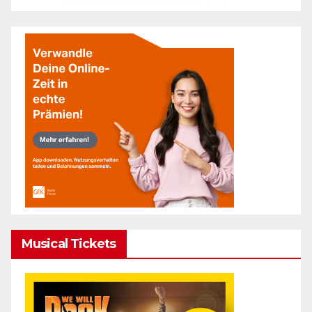
Musical Tickets