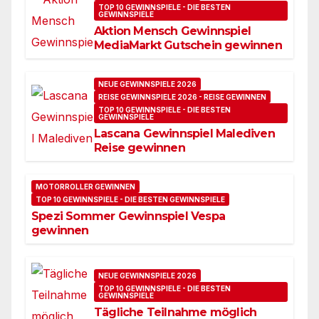
TOP 10 GEWINNSPIELE - DIE BESTEN
GEWINNSPIELE
Aktion Mensch Gewinnspiel
MediaMarkt Gutschein gewinnen
NEUE GEWINNSPIELE 2026
REISE GEWINNSPIELE 2026 - REISE GEWINNEN
TOP 10 GEWINNSPIELE - DIE BESTEN
GEWINNSPIELE
Lascana Gewinnspiel Malediven
Reise gewinnen
MOTORROLLER GEWINNEN
TOP 10 GEWINNSPIELE - DIE BESTEN GEWINNSPIELE
Spezi Sommer Gewinnspiel Vespa
gewinnen
NEUE GEWINNSPIELE 2026
TOP 10 GEWINNSPIELE - DIE BESTEN
GEWINNSPIELE
Tägliche Teilnahme möglich