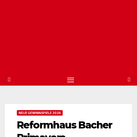
NEUE GEWINNSPIELE 2026
Reformhaus Bacher