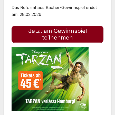
Das Reformhaus Bacher-Gewinnspiel endet
am: 28.02.2026
Jetzt am Gewinnspiel
teilnehmen