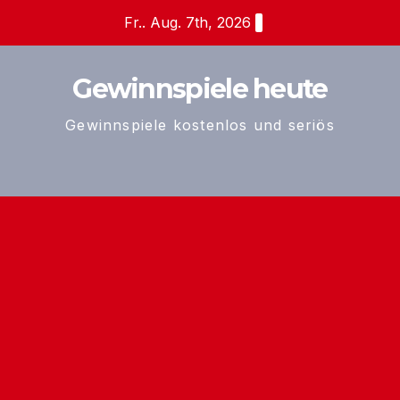
Zum
Fr.. Aug. 7th, 2026
Inhalt
springen
Gewinnspiele heute
Gewinnspiele kostenlos und seriös