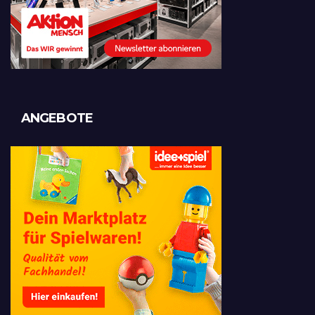
ANGEBOTE