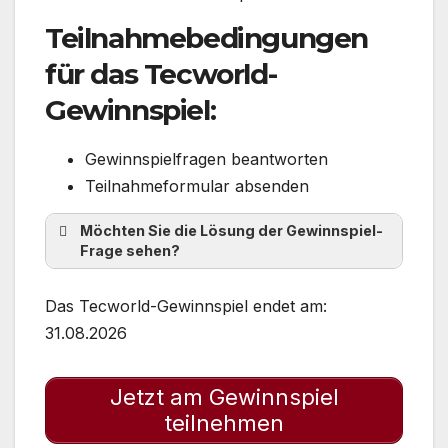
Teilnahmebedingungen
für das Tecworld-
Gewinnspiel:
Gewinnspielfragen beantworten
Teilnahmeformular absenden
Möchten Sie die Lösung der Gewinnspiel-
Frage sehen?
Das Tecworld-Gewinnspiel endet am:
31.08.2026
Jetzt am Gewinnspiel
teilnehmen