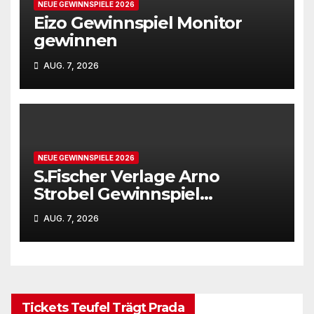
NEUE GEWINNSPIELE 2026
Eizo Gewinnspiel Monitor
gewinnen
AUG. 7, 2026
NEUE GEWINNSPIELE 2026
S.Fischer Verlage Arno
Strobel Gewinnspiel
monatlich gewinnen
AUG. 7, 2026
Tickets Teufel Trägt Prada