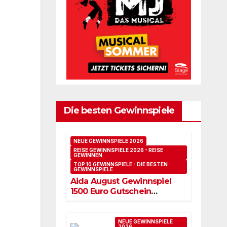
Die besten Gewinnspiele
NEUE GEWINNSPIELE 2026
REISE GEWINNSPIELE 2026 - REISE
GEWINNEN
TOP 10 GEWINNSPIELE - DIE BESTEN
GEWINNSPIELE
Aida August Gewinnspiel
1500 Euro Gutschein
gewinnen
NEUE GEWINNSPIELE
2026