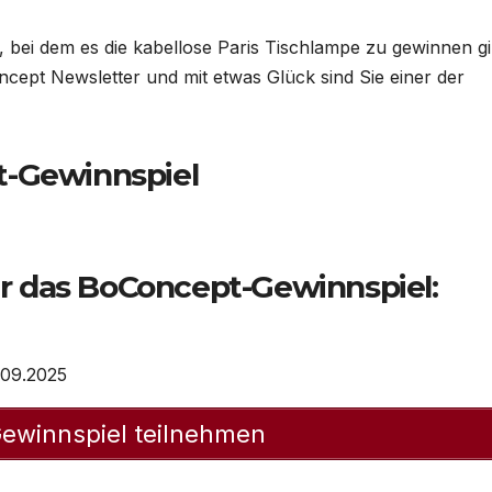
, bei dem es die kabellose Paris Tischlampe zu gewinnen gi
cept Newsletter und mit etwas Glück sind Sie einer der
t-Gewinnspiel
 das BoConcept-Gewinnspiel:
.09.2025
Gewinnspiel teilnehmen