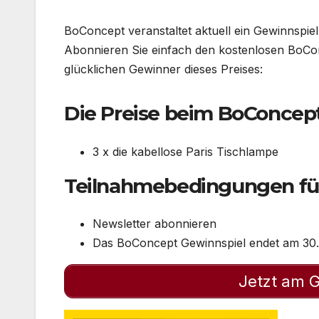
BoConcept veranstaltet aktuell ein Gewinnspiel
Abonnieren Sie einfach den kostenlosen BoCon
glücklichen Gewinner dieses Preises:
Die Preise beim BoConcep
3 x die kabellose Paris Tischlampe
Teilnahmebedingungen für
Newsletter abonnieren
Das BoConcept Gewinnspiel endet am 30
Jetzt am 