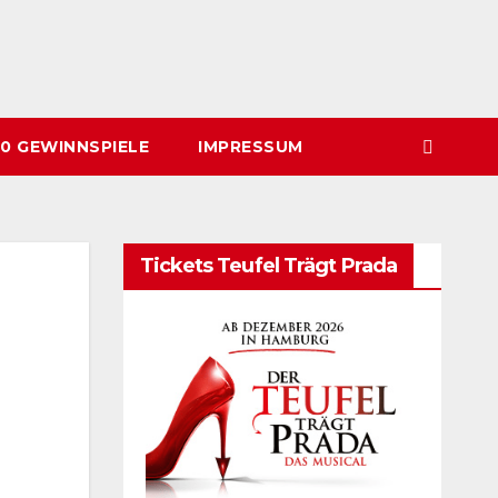
10 GEWINNSPIELE
IMPRESSUM
Tickets Teufel Trägt Prada