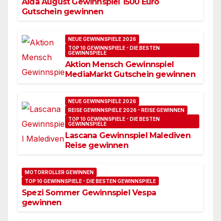
Aida August Gewinnspiel 1500 Euro
Gutschein gewinnen
NEUE GEWINNSPIELE 2026
TOP 10 GEWINNSPIELE - DIE BESTEN
GEWINNSPIELE
Aktion Mensch Gewinnspiel
MediaMarkt Gutschein gewinnen
NEUE GEWINNSPIELE 2026
REISE GEWINNSPIELE 2026 - REISE GEWINNEN
TOP 10 GEWINNSPIELE - DIE BESTEN
GEWINNSPIELE
Lascana Gewinnspiel Malediven
Reise gewinnen
MOTORROLLER GEWINNEN
TOP 10 GEWINNSPIELE - DIE BESTEN GEWINNSPIELE
Spezi Sommer Gewinnspiel Vespa
gewinnen