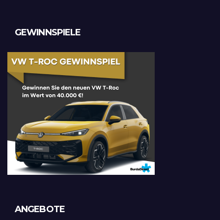
GEWINNSPIELE
ANGEBOTE