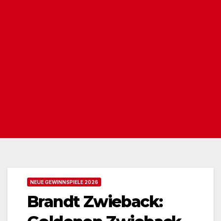
NEUE GEWINNSPIELE 2026
Brandt Zwieback: