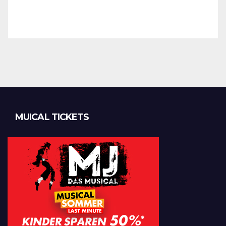
MUICAL TICKETS