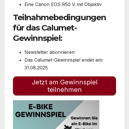
Eine Canon EOS R50 V mit Objektiv
Teilnahmebedingungen
für das Calumet-
Gewinnspiel:
Newsletter abonnieren
Das Calumet-Gewinnspiel endet am:
31.08.2025
Jetzt am Gewinnspiel
teilnehmen