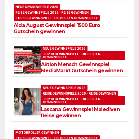
NEUE GEWINNSPIELE 2026
REISE GEWINNSPIELE 2026 - REISE GEWINNEN
TOP 10 GEWINNSPIELE - DIE BESTEN GEWINNSPIELE
Aida August Gewinnspiel 1500 Euro
Gutschein gewinnen
NEUE GEWINNSPIELE 2026
TOP 10 GEWINNSPIELE - DIE BESTEN
GEWINNSPIELE
Aktion Mensch Gewinnspiel
MediaMarkt Gutschein gewinnen
NEUE GEWINNSPIELE 2026
REISE GEWINNSPIELE 2026 - REISE GEWINNEN
TOP 10 GEWINNSPIELE - DIE BESTEN
GEWINNSPIELE
Lascana Gewinnspiel Malediven
Reise gewinnen
MOTORROLLER GEWINNEN
TOP 10 GEWINNSPIELE - DIE BESTEN GEWINNSPIELE