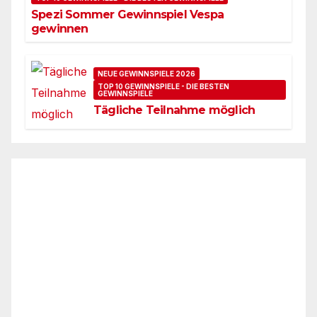
Spezi Sommer Gewinnspiel Vespa
gewinnen
NEUE GEWINNSPIELE 2026
TOP 10 GEWINNSPIELE - DIE BESTEN
GEWINNSPIELE
Tägliche Teilnahme möglich