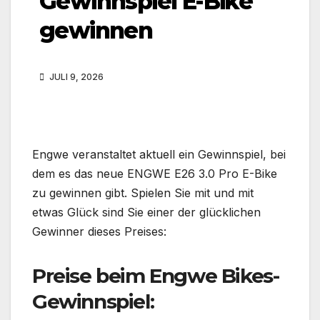
Gewinnspiel E-Bike
gewinnen
JULI 9, 2026
Engwe veranstaltet aktuell ein Gewinnspiel, bei
dem es das neue ENGWE E26 3.0 Pro E-Bike
zu gewinnen gibt. Spielen Sie mit und mit
etwas Glück sind Sie einer der glücklichen
Gewinner dieses Preises:
Preise beim Engwe Bikes-
Gewinnspiel: