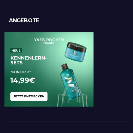
ANGEBOTE