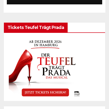
Tickets Teufel Trägt Prada