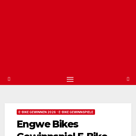
E-BIKE GEWINNEN 2026 - E-BIKE GEWINNSPIELE
Engwe Bikes