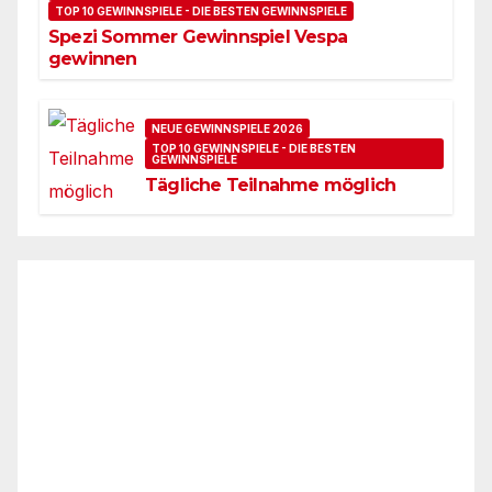
TOP 10 GEWINNSPIELE - DIE BESTEN GEWINNSPIELE
Spezi Sommer Gewinnspiel Vespa
gewinnen
NEUE GEWINNSPIELE 2026
TOP 10 GEWINNSPIELE - DIE BESTEN
GEWINNSPIELE
Tägliche Teilnahme möglich