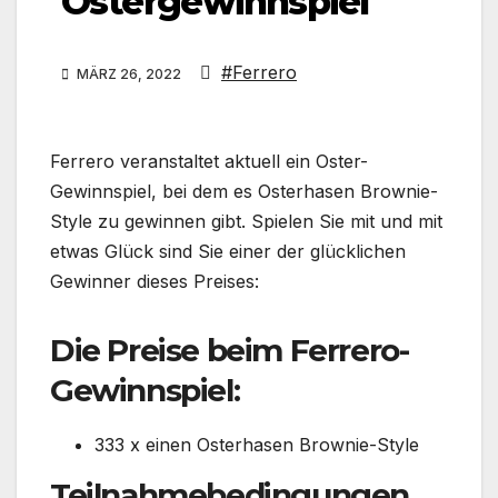
Ostergewinnspiel
#Ferrero
MÄRZ 26, 2022
Ferrero veranstaltet aktuell ein Oster-
Gewinnspiel, bei dem es Osterhasen Brownie-
Style zu gewinnen gibt. Spielen Sie mit und mit
etwas Glück sind Sie einer der glücklichen
Gewinner dieses Preises:
Die Preise beim Ferrero-
Gewinnspiel:
333 x einen Osterhasen Brownie-Style
Teilnahmebedingungen