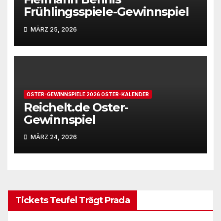
Frühlingsspiele-Gewinnspiel
MÄRZ 25, 2026
OSTER-GEWINNSPIELE 2026 OSTER-KALENDER
Reichelt.de Oster-
Gewinnspiel
MÄRZ 24, 2026
Tickets Teufel Trägt Prada