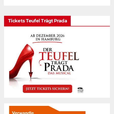
Tickets Teufel Trägt Prada