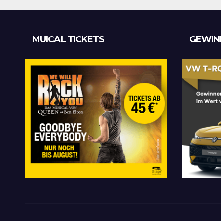
MUICAL TICKETS
GEWIN