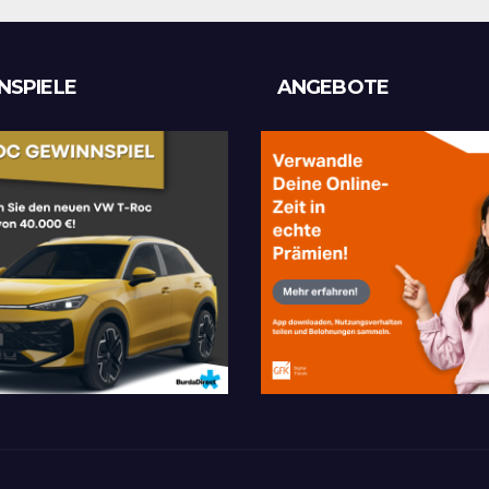
NSPIELE
ANGEBOTE