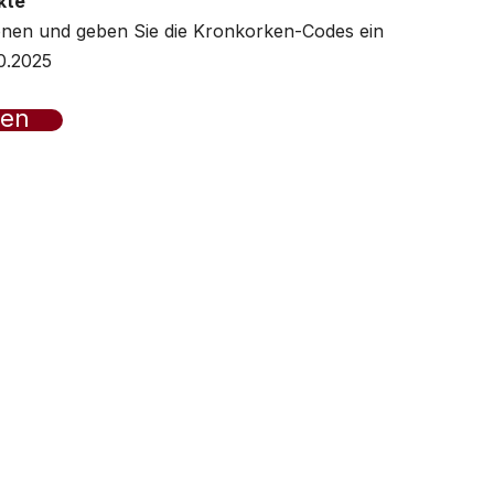
kte
nen und geben Sie die Kronkorken-Codes ein
10.2025
men