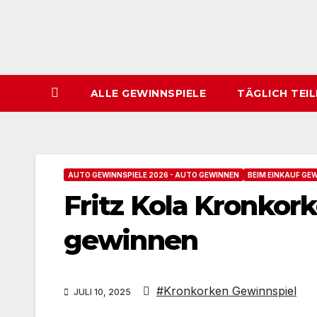
ALLE GEWINNSPIELE
TÄGLICH TEI
AUTO GEWINNSPIELE 2026 - AUTO GEWINNEN
BEIM EINKAUF GE
Fritz Kola Kronkor
gewinnen
#Kronkorken Gewinnspiel
JULI 10, 2025