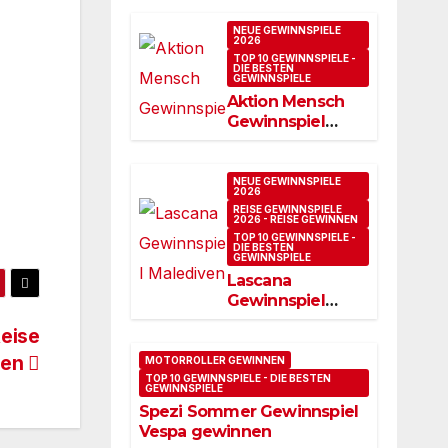
NEUE GEWINNSPIELE
2026
TOP 10 GEWINNSPIELE -
DIE BESTEN
GEWINNSPIELE
Aktion Mensch
Gewinnspiel
MediaMarkt
Gutschein
gewinnen
NEUE GEWINNSPIELE
2026
REISE GEWINNSPIELE
2026 - REISE GEWINNEN
TOP 10 GEWINNSPIELE -
DIE BESTEN
GEWINNSPIELE
Lascana
Gewinnspiel
Malediven Reise
Reise
gewinnen
nen
MOTORROLLER GEWINNEN
TOP 10 GEWINNSPIELE - DIE BESTEN
GEWINNSPIELE
Spezi Sommer Gewinnspiel
Vespa gewinnen