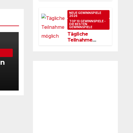
NEUE GEWINNSPIELE
2026
TOP 10 GEWINNSPIELE -
DIE BESTEN
GEWINNSPIELE
Tägliche
Teilnahme
möglich
on