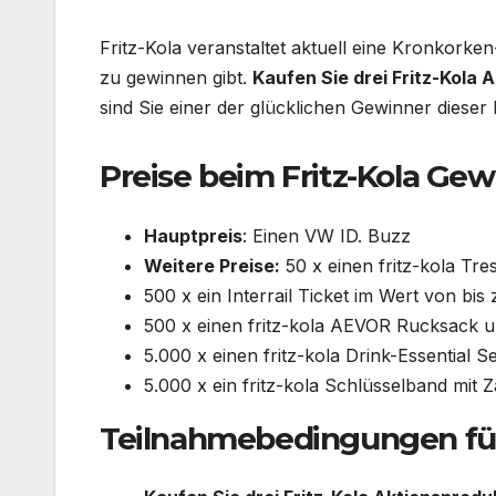
Fritz-Kola veranstaltet aktuell eine Kronkorke
zu gewinnen gibt.
Kaufen Sie drei Fritz-Kola 
sind Sie einer der glücklichen Gewinner dieser 
Preise beim Fritz-Kola Gew
Hauptpreis
: Einen VW ID. Buzz
Weitere Preise:
50 x einen fritz-kola Tre
500 x ein Interrail Ticket im Wert von bis
500 x einen fritz-kola AEVOR Rucksack 
5.000 x einen fritz-kola Drink-Essential
5.000 x ein fritz-kola Schlüsselband mi
Teilnahmebedingungen für 