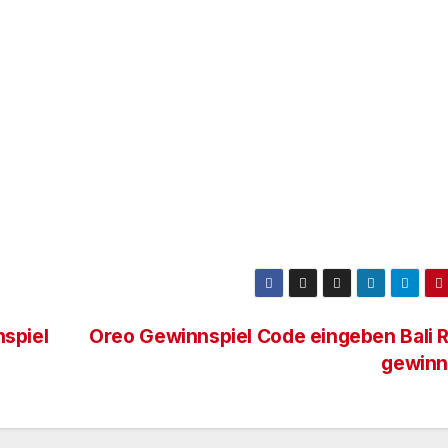
spiel
Oreo Gewinnspiel Code eingeben Bali 
gewin