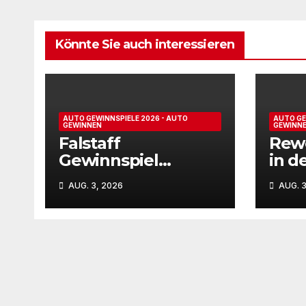
Könnte Sie auch interessieren
AUTO GEWINNSPIELE 2026 - AUTO
AUTO GE
GEWINNEN
GEWINN
Falstaff
Rew
Gewinnspiel
in d
Wochenende mit
App
AUG. 3, 2026
AUG. 3
Fiat Topolino
gewinnen