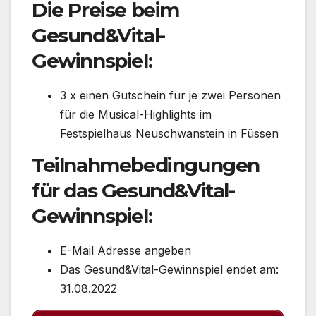
Die Preise beim
Gesund&Vital-
Gewinnspiel:
3 x einen Gutschein für je zwei Personen
für die Musical-Highlights im
Festspielhaus Neuschwanstein in Füssen
Teilnahmebedingungen
für das Gesund&Vital-
Gewinnspiel:
E-Mail Adresse angeben
Das Gesund&Vital-Gewinnspiel endet am:
31.08.2022