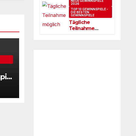
NEUE GEWINNSPIELE
2026
TOP 10 GEWINNSPIELE -
DIE BESTEN
GEWINNSPIELE
Tägliche
Teilnahme
möglich
piel