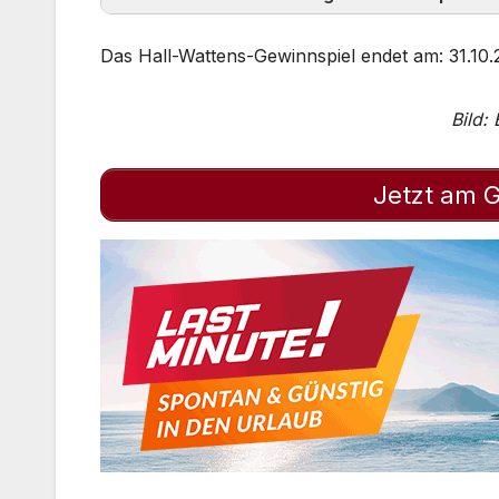
Das Hall-Wattens-Gewinnspiel endet am: 31.10
Bild:
Jetzt am 