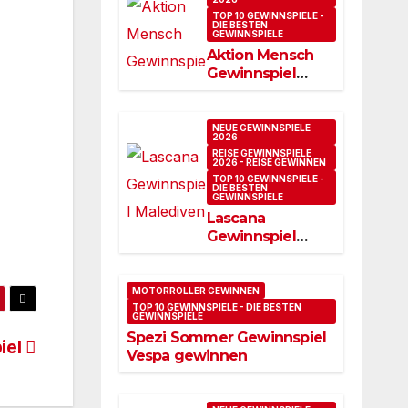
TOP 10 GEWINNSPIELE -
DIE BESTEN
GEWINNSPIELE
Aktion Mensch
Gewinnspiel
MediaMarkt
Gutschein
gewinnen
NEUE GEWINNSPIELE
2026
REISE GEWINNSPIELE
2026 - REISE GEWINNEN
TOP 10 GEWINNSPIELE -
DIE BESTEN
GEWINNSPIELE
Lascana
Gewinnspiel
Malediven Reise
gewinnen
MOTORROLLER GEWINNEN
TOP 10 GEWINNSPIELE - DIE BESTEN
GEWINNSPIELE
Spezi Sommer Gewinnspiel
iel
Vespa gewinnen