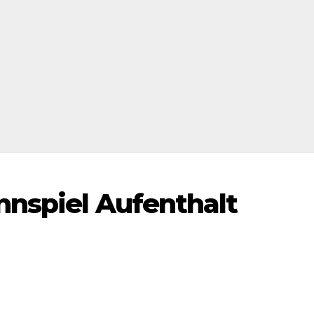
nnspiel Aufenthalt