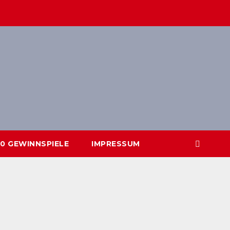
10 GEWINNSPIELE
IMPRESSUM