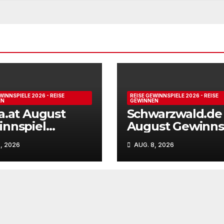
WINNSPIELE 2026 - REISE
REISE GEWINNSPIELE 2026 - REISE
EN
GEWINNEN
a.at August
Schwarzwald.de
nnspiel
August Gewinns
nthalt
Aufenthalt
, 2026
AUG. 8, 2026
innen
gewinnen