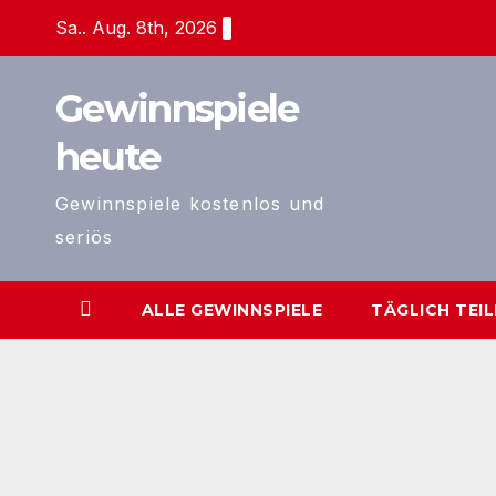
Zum
Sa.. Aug. 8th, 2026
Inhalt
springen
Gewinnspiele
heute
Gewinnspiele kostenlos und
seriös
ALLE GEWINNSPIELE
TÄGLICH TEI