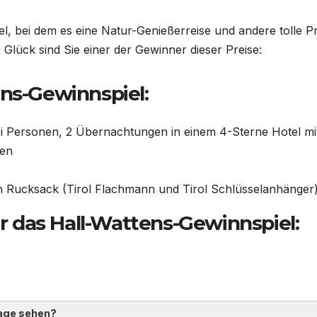
el, bei dem es eine Natur-Genießerreise und andere tolle P
 Glück sind Sie einer der Gewinner dieser Preise:
ens-Gewinnspiel:
wei Personen, 2 Übernachtungen in einem 4-Sterne Hotel mi
gen
den Rucksack (Tirol Flachmann und Tirol Schlüsselanhänger
 das Hall-Wattens-Gewinnspiel:
rage sehen?