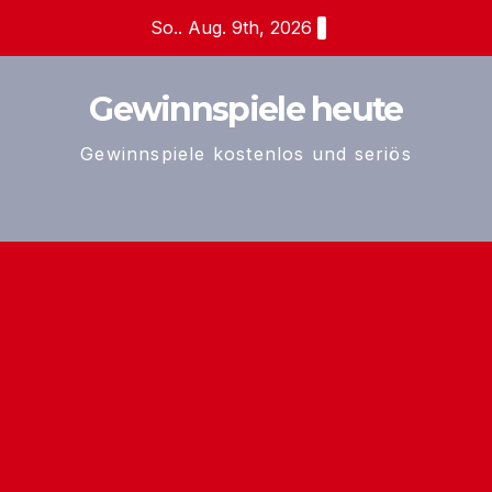
Zum
So.. Aug. 9th, 2026
Inhalt
springen
Gewinnspiele heute
Gewinnspiele kostenlos und seriös