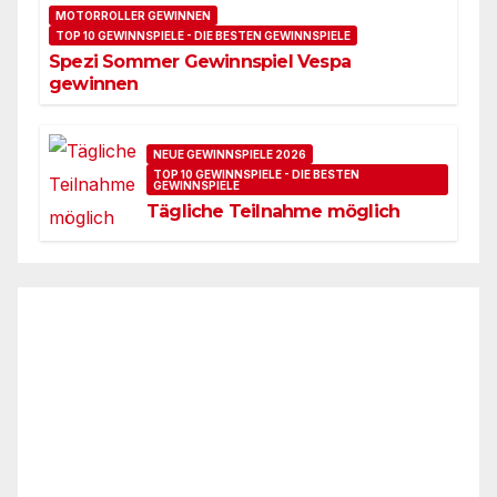
MOTORROLLER GEWINNEN
TOP 10 GEWINNSPIELE - DIE BESTEN GEWINNSPIELE
Spezi Sommer Gewinnspiel Vespa
gewinnen
NEUE GEWINNSPIELE 2026
TOP 10 GEWINNSPIELE - DIE BESTEN
GEWINNSPIELE
Tägliche Teilnahme möglich