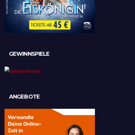
GEWINNSPIELE
ANGEBOTE