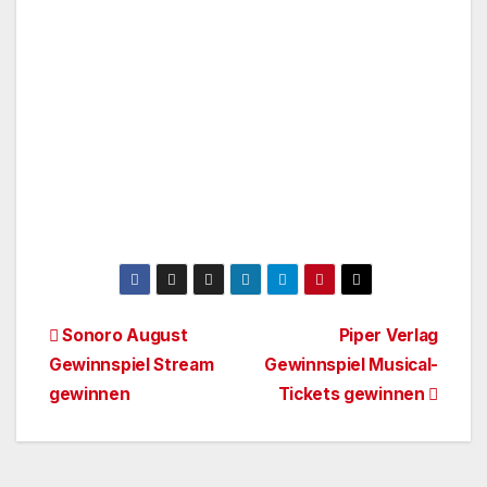
Beitragsnavigation
Sonoro August
Piper Verlag
Gewinnspiel Stream
Gewinnspiel Musical-
gewinnen
Tickets gewinnen