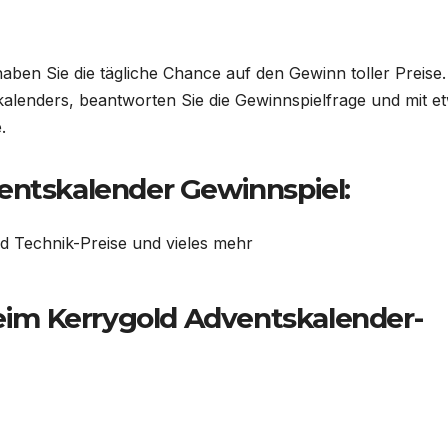
ben Sie die tägliche Chance auf den Gewinn toller Preise.
alenders, beantworten Sie die Gewinnspielfrage und mit e
.
entskalender Gewinnspiel:
 Technik-Preise und vieles mehr
im Kerrygold Adventskalender-