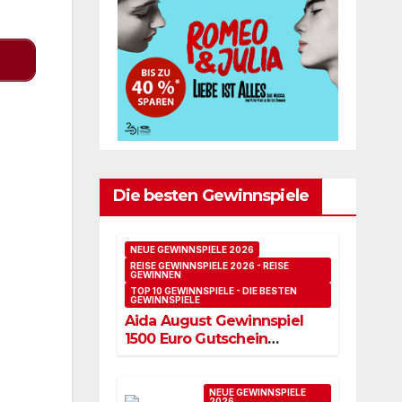
Die besten Gewinnspiele
NEUE GEWINNSPIELE 2026
REISE GEWINNSPIELE 2026 - REISE
GEWINNEN
TOP 10 GEWINNSPIELE - DIE BESTEN
GEWINNSPIELE
Aida August Gewinnspiel
1500 Euro Gutschein
gewinnen
NEUE GEWINNSPIELE
2026