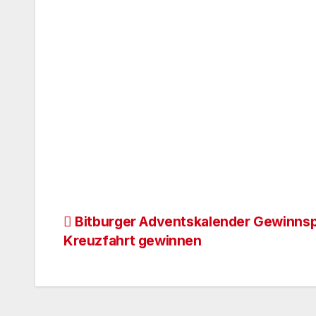
Beitragsnavigation
Bitburger Adventskalender Gewinnsp
Kreuzfahrt gewinnen