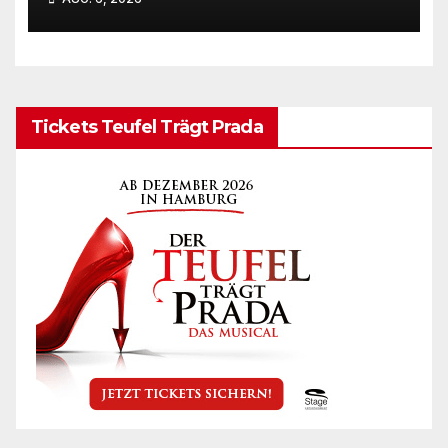
Tickets Teufel Trägt Prada