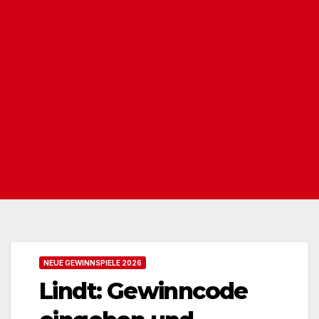
NEUE GEWINNSPIELE 2026
Lindt: Gewinncode