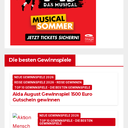
Die besten Gewinnspiele
NEUE GEWINNSPIELE 2026
REISE GEWINNSPIELE 2026 - REISE GEWINNEN
TOP 10 GEWINNSPIELE - DIE BESTEN GEWINNSPIELE
Aida August Gewinnspiel 1500 Euro
Gutschein gewinnen
NEUE GEWINNSPIELE 2026
TOP 10 GEWINNSPIELE - DIE BESTEN
GEWINNSPIELE