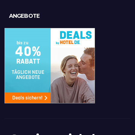
ANGEBOTE