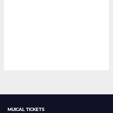
MUICAL TICKETS