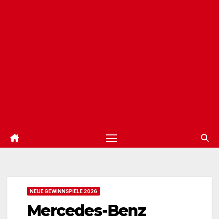
NEUE GEWINNSPIELE 2026
Mercedes-Benz