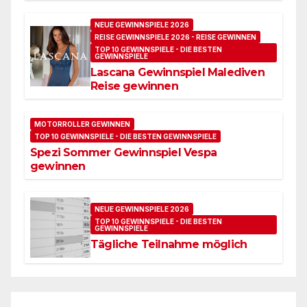
NEUE GEWINNSPIELE 2026
REISE GEWINNSPIELE 2026 - REISE GEWINNEN
TOP 10 GEWINNSPIELE - DIE BESTEN
GEWINNSPIELE
Lascana Gewinnspiel Malediven
Reise gewinnen
MOTORROLLER GEWINNEN
TOP 10 GEWINNSPIELE - DIE BESTEN GEWINNSPIELE
Spezi Sommer Gewinnspiel Vespa
gewinnen
NEUE GEWINNSPIELE 2026
TOP 10 GEWINNSPIELE - DIE BESTEN
GEWINNSPIELE
Tägliche Teilnahme möglich