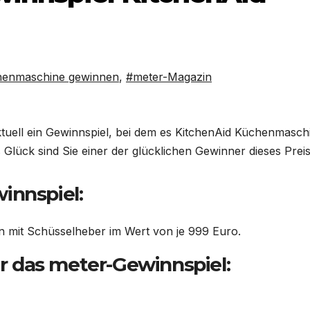
enmaschine gewinnen
,
#meter-Magazin
tuell ein Gewinnspiel, bei dem es KitchenAid Küchenmasch
 Glück sind Sie einer der glücklichen Gewinner dieses Preis
innspiel:
n mit Schüsselheber im Wert von je 999 Euro.
 das meter-Gewinnspiel: