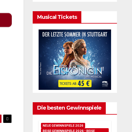
Musical Tickets
Die besten Gewinnspiele
NEUE GEWINNSPIELE 2026
REISE GEWINNSPIELE 2026 - REISE