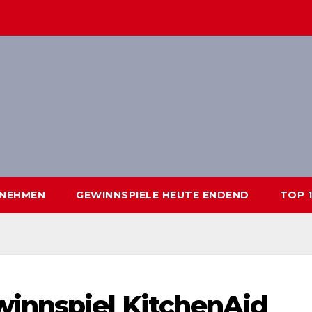
LNEHMEN
GEWINNSPIELE HEUTE ENDEND
TOP 
innspiel KitchenAid