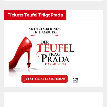
Tickets Teufel Trägt Prada