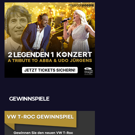
GEWINNSPIELE