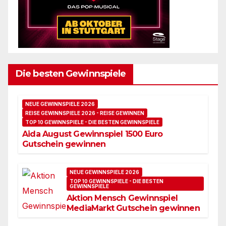
Die besten Gewinnspiele
NEUE GEWINNSPIELE 2026
REISE GEWINNSPIELE 2026 - REISE GEWINNEN
TOP 10 GEWINNSPIELE - DIE BESTEN GEWINNSPIELE
Aida August Gewinnspiel 1500 Euro
Gutschein gewinnen
NEUE GEWINNSPIELE 2026
TOP 10 GEWINNSPIELE - DIE BESTEN
GEWINNSPIELE
Aktion Mensch Gewinnspiel
MediaMarkt Gutschein gewinnen