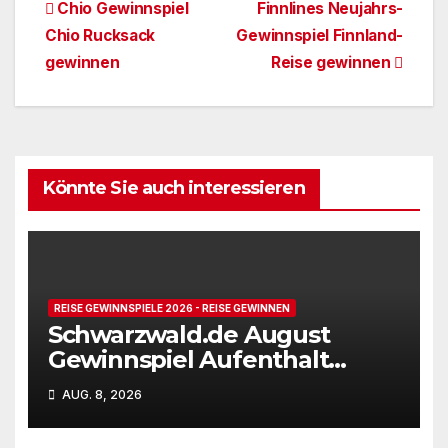
Beitragsnavigation
Chio Gewinnspiel
Finnlines Neujahrs-
Chio Rucksack
Gewinnspiel Finnland-
gewinnen
Reise gewinnen
Könnte Sie auch interessieren
REISE GEWINNSPIELE 2026 - REISE GEWINNEN
Schwarzwald.de August
Gewinnspiel Aufenthalt
gewinnen
AUG. 8, 2026