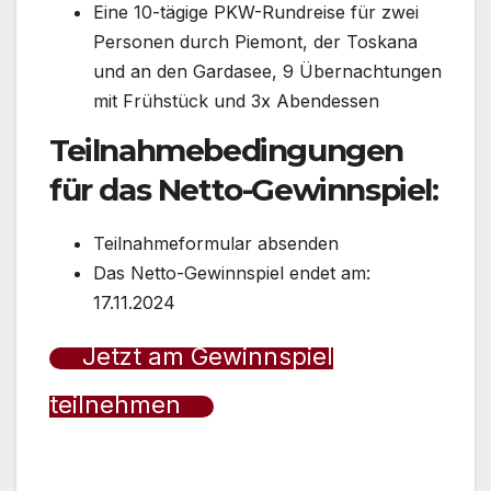
Eine 10-tägige PKW-Rundreise für zwei
Personen durch Piemont, der Toskana
und an den Gardasee, 9 Übernachtungen
mit Frühstück und 3x Abendessen
Teilnahmebedingungen
für das Netto-Gewinnspiel:
Teilnahmeformular absenden
Das Netto-Gewinnspiel endet am:
17.11.2024
Jetzt am Gewinnspiel
teilnehmen