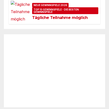
NEUE GEWINNSPIELE 2026
TOP 10 GEWINNSPIELE - DIE BESTEN
GEWINNSPIELE
Tägliche Teilnahme möglich