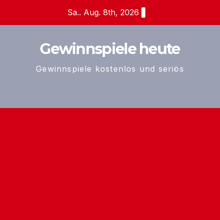
Zum
Sa.. Aug. 8th, 2026
Inhalt
springen
Gewinnspiele heute
Gewinnspiele kostenlos und seriös