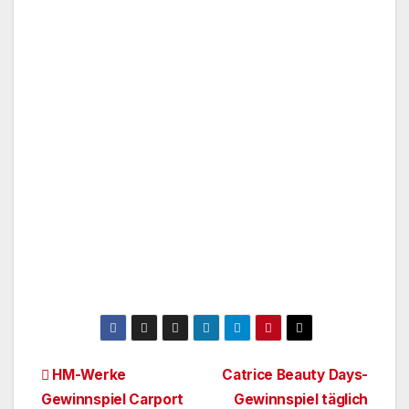
Beitragsnavigation
HM-Werke
Catrice Beauty Days-
Gewinnspiel Carport
Gewinnspiel täglich