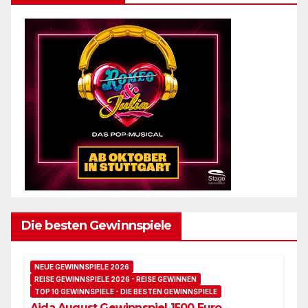
Die besten Gewinnspiele
NEUE GEWINNSPIELE 2026
REISE GEWINNSPIELE 2026 - REISE GEWINNEN
TOP 10 GEWINNSPIELE - DIE BESTEN GEWINNSPIELE
Aida August Gewinnspiel 1500 Euro