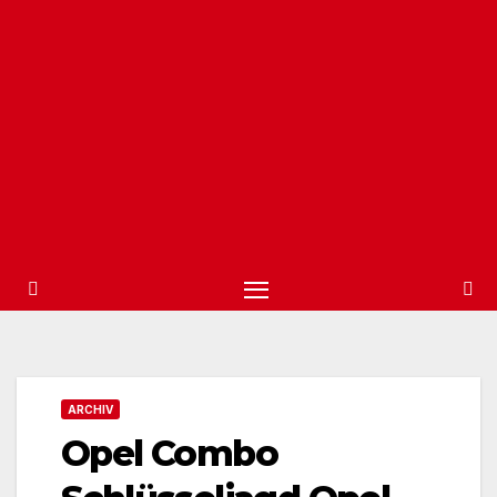
ARCHIV
Opel Combo