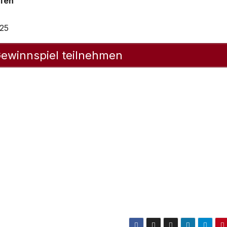
ufen
025
Gewinnspiel teilnehmen