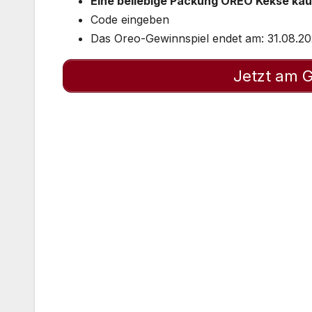
Eine beliebige Packung OREO Kekse ka
Code eingeben
Das Oreo-Gewinnspiel endet am: 31.08.2
Jetzt am 