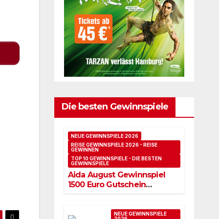
Die besten Gewinnspiele
NEUE GEWINNSPIELE 2026
REISE GEWINNSPIELE 2026 - REISE
GEWINNEN
TOP 10 GEWINNSPIELE - DIE BESTEN
GEWINNSPIELE
Aida August Gewinnspiel
1500 Euro Gutschein
gewinnen
NEUE GEWINNSPIELE
2026