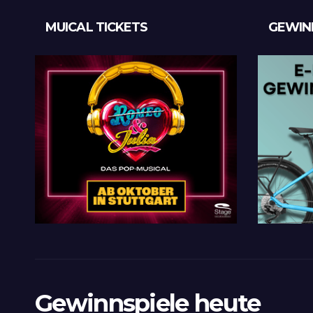
MUICAL TICKETS
GEWIN
Gewinnspiele heute