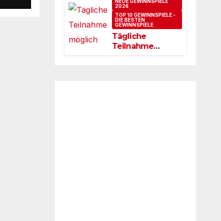
NEUE GEWINNSPIELE
2026
TOP 10 GEWINNSPIELE -
DIE BESTEN
GEWINNSPIELE
Tägliche
Teilnahme
möglich