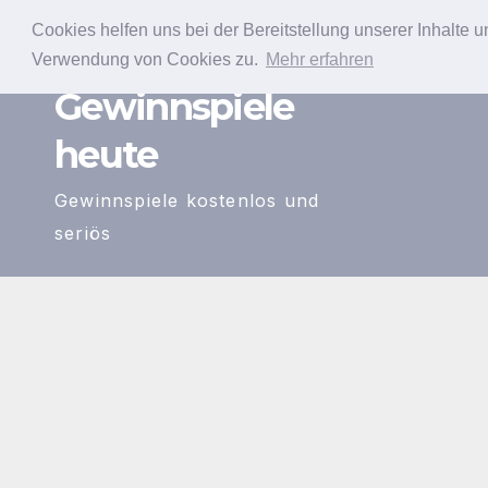
Zum
Do.. Aug. 6th, 2026
Cookies helfen uns bei der Bereitstellung unserer Inhalte
Inhalt
Verwendung von Cookies zu.
Mehr erfahren
springen
Gewinnspiele
heute
Gewinnspiele kostenlos und
seriös