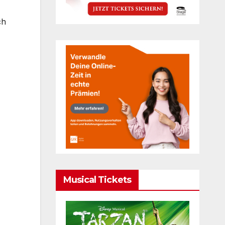
ch
Musical Tickets