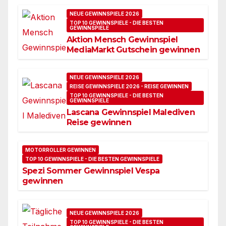
NEUE GEWINNSPIELE 2026
TOP 10 GEWINNSPIELE - DIE BESTEN
GEWINNSPIELE
Aktion Mensch Gewinnspiel
MediaMarkt Gutschein gewinnen
NEUE GEWINNSPIELE 2026
REISE GEWINNSPIELE 2026 - REISE GEWINNEN
TOP 10 GEWINNSPIELE - DIE BESTEN
GEWINNSPIELE
Lascana Gewinnspiel Malediven
Reise gewinnen
MOTORROLLER GEWINNEN
TOP 10 GEWINNSPIELE - DIE BESTEN GEWINNSPIELE
Spezi Sommer Gewinnspiel Vespa
gewinnen
NEUE GEWINNSPIELE 2026
TOP 10 GEWINNSPIELE - DIE BESTEN