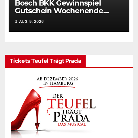
Bosch BKK Gewinnspiel
Gutschein Wochenende
gewinnen
AUG. 9, 2026
Tickets Teufel Trägt Prada