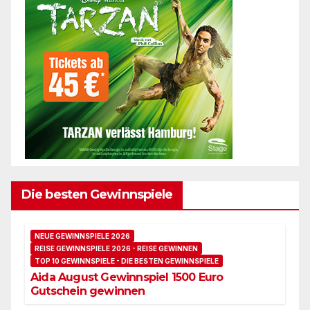
Die besten Gewinnspiele
NEUE GEWINNSPIELE 2026
REISE GEWINNSPIELE 2026 - REISE GEWINNEN
TOP 10 GEWINNSPIELE - DIE BESTEN GEWINNSPIELE
Aida August Gewinnspiel 1500 Euro
Gutschein gewinnen