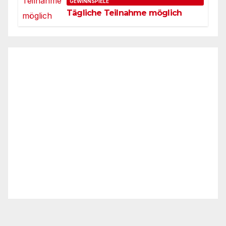
GEWINNSPIELE
Tägliche Teilnahme möglich