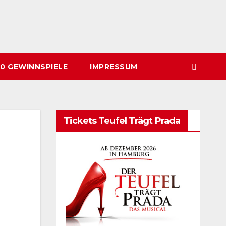
10 GEWINNSPIELE
IMPRESSUM
Tickets Teufel Trägt Prada