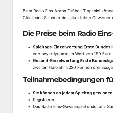
Beim Radio Eins Arena Fußball-Tippspiel könne
Glück sind Sie einer der glücklichen Gewinner d
Die Preise beim Radio Eins
Spieltags-Einzelwertung Erste Bundesli
von beyerdynamic im Wert von 199 Euro
Gesamt-Einzelwertung Erste Bundeslig
zweiten Halbjahr 2026 können drei ausge
Teilnahmebedingungen für 
Sie können an jedem Spieltag gewinnen
Registrieren
Das Radio Eins-Gewinnspiel endet am: Sa