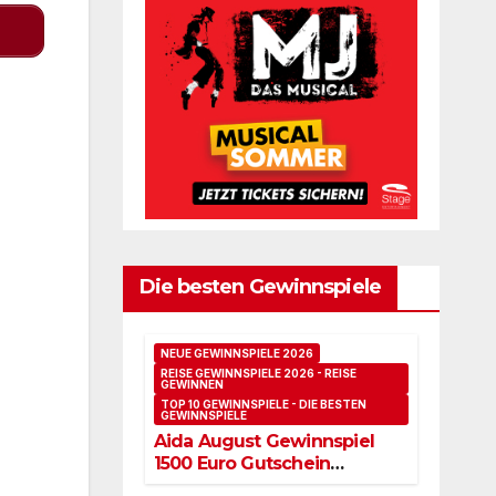
Die besten Gewinnspiele
NEUE GEWINNSPIELE 2026
REISE GEWINNSPIELE 2026 - REISE
GEWINNEN
TOP 10 GEWINNSPIELE - DIE BESTEN
GEWINNSPIELE
Aida August Gewinnspiel
1500 Euro Gutschein
gewinnen