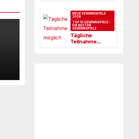
NEUE GEWINNSPIELE
2026
TOP 10 GEWINNSPIELE -
DIE BESTEN
GEWINNSPIELE
Tägliche
Teilnahme
möglich