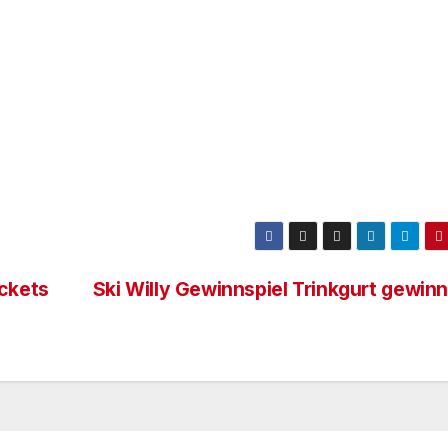
ckets
Ski Willy Gewinnspiel Trinkgurt gewin