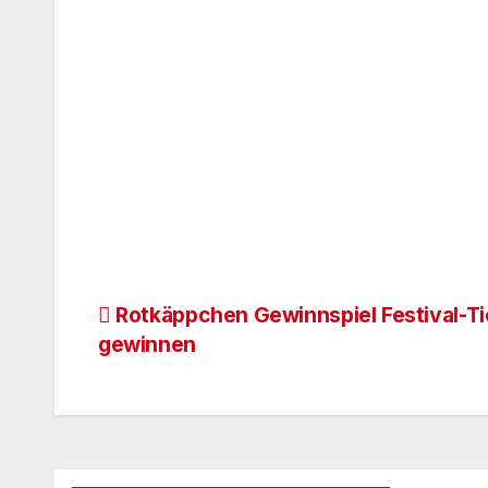
Beitragsnavigation
Rotkäppchen Gewinnspiel Festival-Ti
gewinnen