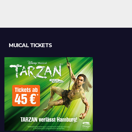
MUICAL TICKETS