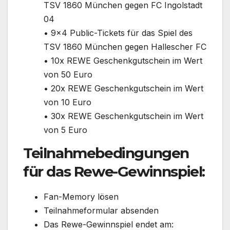
TSV 1860 München gegen FC Ingolstadt
04
• 9×4 Public-Tickets für das Spiel des
TSV 1860 München gegen Hallescher FC
• 10x REWE Geschenkgutschein im Wert
von 50 Euro
• 20x REWE Geschenkgutschein im Wert
von 10 Euro
• 30x REWE Geschenkgutschein im Wert
von 5 Euro
Teilnahmebedingungen
für das Rewe-Gewinnspiel:
Fan-Memory lösen
Teilnahmeformular absenden
Das Rewe-Gewinnspiel endet am: