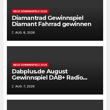
NEUE GEWINNSPIELE 2026
Diamantrad Gewinnspiel
Diamant Fahrrad gewinnen
AUG. 8, 2026
NEUE GEWINNSPIELE 2026
Dabplus.de August
Gewinnspiel DAB+ Radio
gewinnen
AUG. 7, 2026