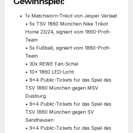
Gewinnspiel:
1x Matchworn-Trikot von Jesper Verlaat
• 5x TSV 1860 München Nike Trikot
Home 23/24, signiert vom 1860-Profi-
Team
• 5x Fußball, signiert vom 1860-Profi-
Team
• 30x REWE Fan-Schal
• 10x 1860 LED-Licht
• 9×4 Public-Tickets für das Spiel des
TSV 1860 München gegen MSV
Duisburg
• 9×4 Public-Tickets für das Spiel des
TSV 1860 München gegen SV
Sandhausen
• 9×4 Public-Tickets für das Spiel des