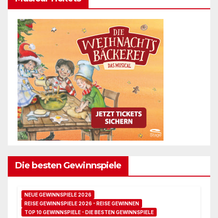
Die besten Gewinnspiele
NEUE GEWINNSPIELE 2026
REISE GEWINNSPIELE 2026 - REISE GEWINNEN
TOP 10 GEWINNSPIELE - DIE BESTEN GEWINNSPIELE