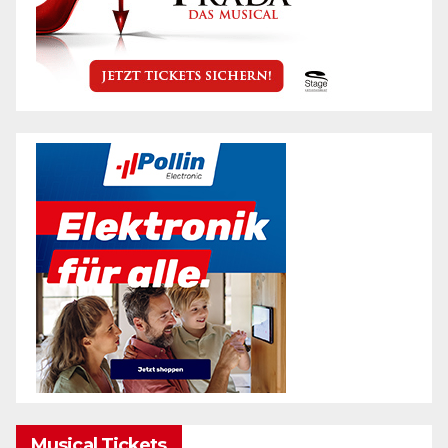
Musical Tickets