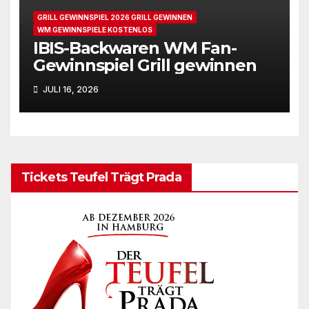
GRILL GEWINNSPIEL 2026 GRILL GEWINNEN
WM GEWINNSPIELE KOSTENLOS
IBIS-Backwaren WM Fan-
Gewinnspiel Grill gewinnen
JULI 16, 2026
Tickets Teufel Trägt Prada