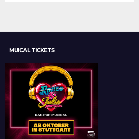
MUICAL TICKETS