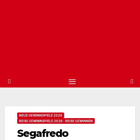
NEUE GEWINNSPIELE 2026
REISE GEWINNSPIELE 2026 - REISE GEWINNEN
Segafredo