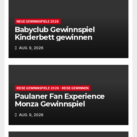
NEUE GEWINNSPIELE 2026
Babyclub Gewinnspiel
Kinderbett gewinnen
AUG. 9, 2026
REISE GEWINNSPIELE 2026 - REISE GEWINNEN
Paulaner Fan Experience
Monza Gewinnspiel
AUG. 9, 2026