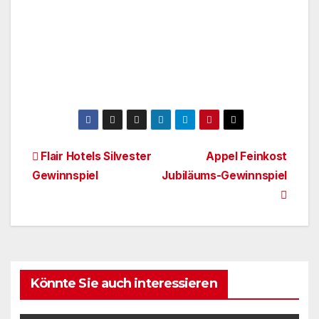
Beitragsnavigation
Flair Hotels Silvester
Appel Feinkost
Gewinnspiel
Jubiläums-Gewinnspiel
Könnte Sie auch interessieren