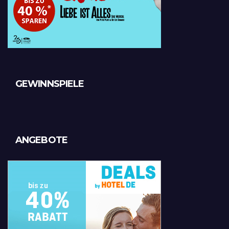
GEWINNSPIELE
ANGEBOTE