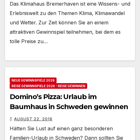
Das Klimahaus Bremerhaven ist eine Wissens- und
Erlebniswelt zu den Themen Klima, Klimawandel
und Wetter. Zur Zeit können Sie an einem
attraktiven Gewinnspiel teilnehmen, bei dem es
tolle Preise zu…
NEUE GEWINNSPIELE 2026
REISE GEWINNSPIELE 2026 - REISE GEWINNEN
Domino’s Pizza: Urlaub im
Baumhaus in Schweden gewinnen
AUGUST 22, 2016
Hätten Sie Lust auf einen ganz besonderen
Familien-Urlaub in Schweden? Dann sollten Sie