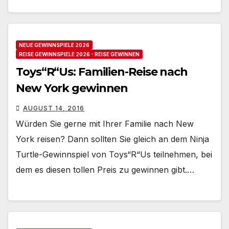
NEUE GEWINNSPIELE 2026
REISE GEWINNSPIELE 2026 - REISE GEWINNEN
Toys“R“Us: Familien-Reise nach
New York gewinnen
AUGUST 14, 2016
Würden Sie gerne mit Ihrer Familie nach New
York reisen? Dann sollten Sie gleich an dem Ninja
Turtle-Gewinnspiel von Toys“R“Us teilnehmen, bei
dem es diesen tollen Preis zu gewinnen gibt.…