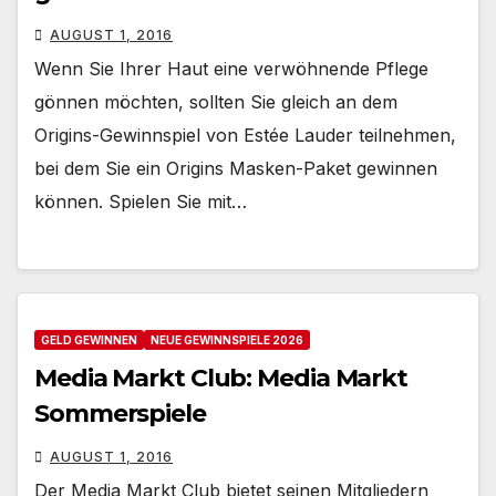
AUGUST 1, 2016
Wenn Sie Ihrer Haut eine verwöhnende Pflege
gönnen möchten, sollten Sie gleich an dem
Origins-Gewinnspiel von Estée Lauder teilnehmen,
bei dem Sie ein Origins Masken-Paket gewinnen
können. Spielen Sie mit…
GELD GEWINNEN
NEUE GEWINNSPIELE 2026
Media Markt Club: Media Markt
Sommerspiele
AUGUST 1, 2016
Der Media Markt Club bietet seinen Mitgliedern