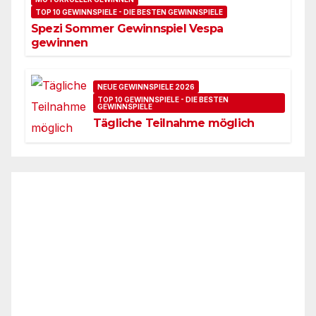
TOP 10 GEWINNSPIELE - DIE BESTEN GEWINNSPIELE
Spezi Sommer Gewinnspiel Vespa
gewinnen
NEUE GEWINNSPIELE 2026
TOP 10 GEWINNSPIELE - DIE BESTEN
GEWINNSPIELE
Tägliche Teilnahme möglich