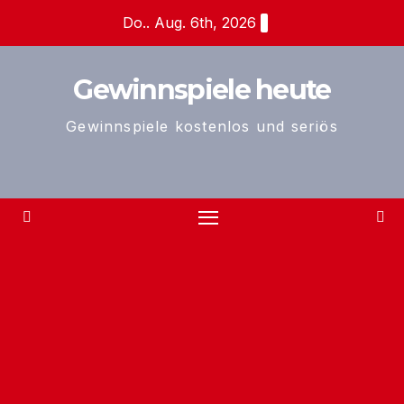
Zum
Do.. Aug. 6th, 2026
Inhalt
springen
Gewinnspiele heute
Gewinnspiele kostenlos und seriös