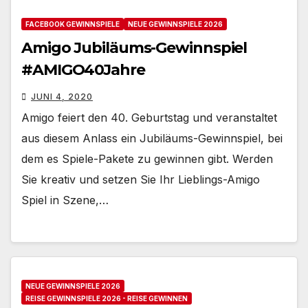
FACEBOOK GEWINNSPIELE
NEUE GEWINNSPIELE 2026
Amigo Jubiläums-Gewinnspiel
#AMIGO40Jahre
JUNI 4, 2020
Amigo feiert den 40. Geburtstag und veranstaltet
aus diesem Anlass ein Jubiläums-Gewinnspiel, bei
dem es Spiele-Pakete zu gewinnen gibt. Werden
Sie kreativ und setzen Sie Ihr Lieblings-Amigo
Spiel in Szene,…
NEUE GEWINNSPIELE 2026
REISE GEWINNSPIELE 2026 - REISE GEWINNEN