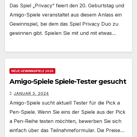
Das Spiel „Privacy“ feiert den 20. Geburtstag und
Amigo-Spiele veranstaltet aus diesem Anlass ein
Gewinnspiel, bei dem das Spiel Privacy Duo zu
gewinnen gibt. Spielen Sie mit und mit etwas…
NEUE GEWINNSPIELE 2026
Amigo-Spiele Spiele-Tester gesucht
JANUAR 3, 2024
Amigo-Spiele sucht aktuell Tester für die Pick a
Pen-Spiele. Wenn Sie eins der Spiele aus der Pick
a Pen-Reihe testen möchten, bewerben Sie sich
einfach über das Teilnahmeformular. Die Preise…