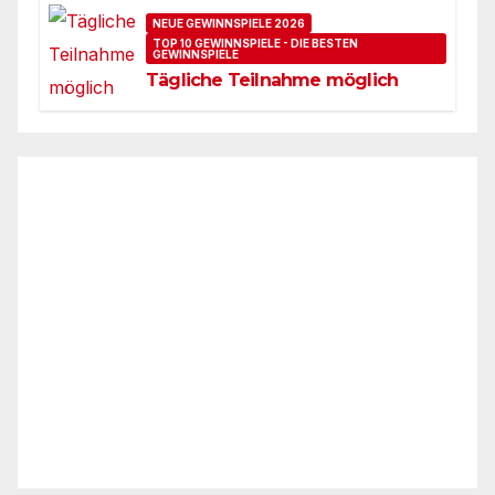
NEUE GEWINNSPIELE 2026
TOP 10 GEWINNSPIELE - DIE BESTEN
GEWINNSPIELE
Tägliche Teilnahme möglich