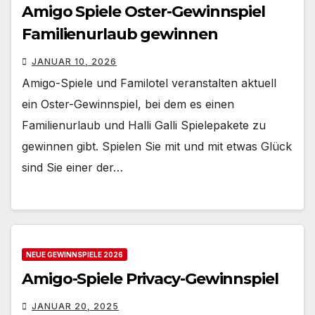
Amigo Spiele Oster-Gewinnspiel
Familienurlaub gewinnen
JANUAR 10, 2026
Amigo-Spiele und Familotel veranstalten aktuell
ein Oster-Gewinnspiel, bei dem es einen
Familienurlaub und Halli Galli Spielepakete zu
gewinnen gibt. Spielen Sie mit und mit etwas Glück
sind Sie einer der…
NEUE GEWINNSPIELE 2026
Amigo-Spiele Privacy-Gewinnspiel
JANUAR 20, 2025