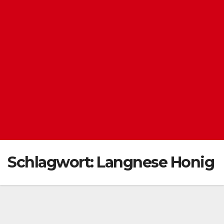
Schlagwort:
Langnese Honig