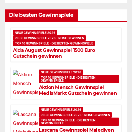
Die besten Gewinnspiele
NEUE GEWINNSPIELE 2026
REISE GEWINNSPIELE 2026 - REISE GEWINNEN
TOP 10 GEWINNSPIELE - DIE BESTEN GEWINNSPIELE
Aida August Gewinnspiel 1500 Euro
Gutschein gewinnen
NEUE GEWINNSPIELE 2026
TOP 10 GEWINNSPIELE - DIE BESTEN
GEWINNSPIELE
Aktion Mensch Gewinnspiel
MediaMarkt Gutschein gewinnen
NEUE GEWINNSPIELE 2026
REISE GEWINNSPIELE 2026 - REISE GEWINNEN
TOP 10 GEWINNSPIELE - DIE BESTEN
GEWINNSPIELE
Lascana Gewinnspiel Malediven