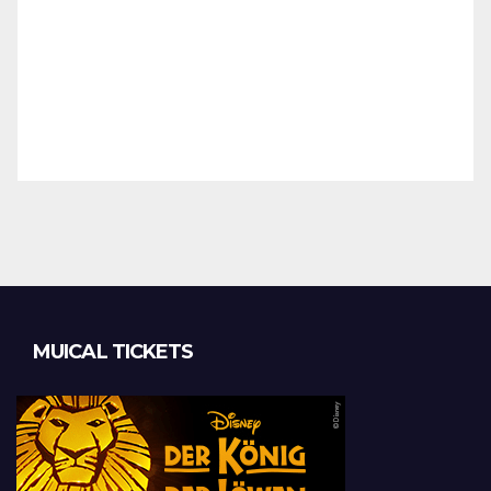
MUICAL TICKETS