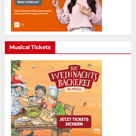
Musical Tickets