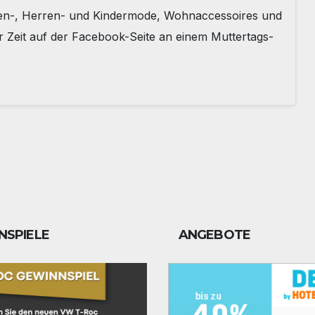
men-, Herren- und Kindermode, Wohnaccessoires und
r Zeit auf der Facebook-Seite an einem Muttertags-
NSPIELE
ANGEBOTE