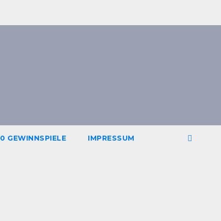
10 GEWINNSPIELE
IMPRESSUM