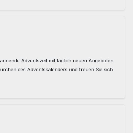
annende Adventszeit mit täglich neuen Angeboten,
Türchen des Adventskalenders und freuen Sie sich