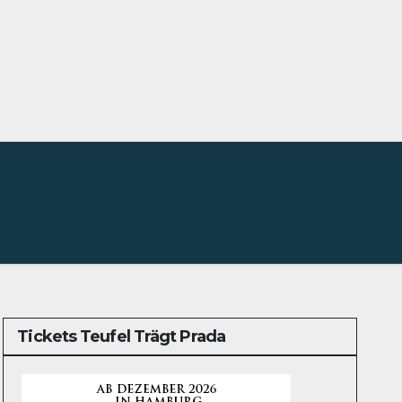
Tickets Teufel Trägt Prada