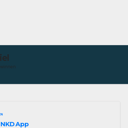
el
ewinnen
EN
r NKD App