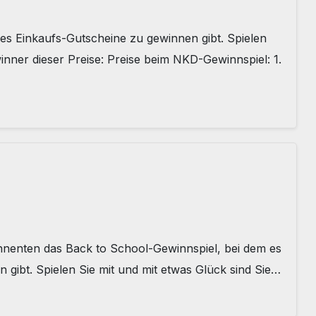
 es Einkaufs-Gutscheine zu gewinnen gibt. Spielen
winner dieser Preise: Preise beim NKD-Gewinnspiel: 1.
onnenten das Back to School-Gewinnspiel, bei dem es
gibt. Spielen Sie mit und mit etwas Glück sind Sie…