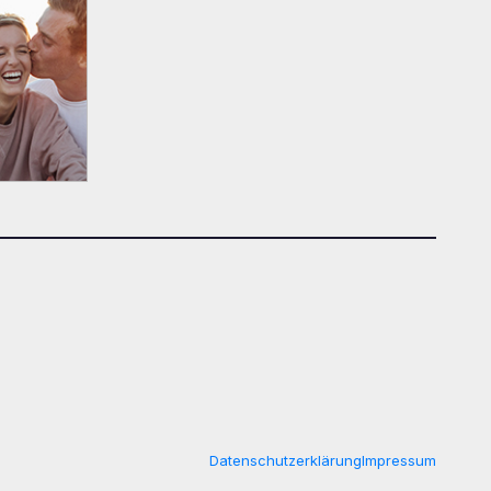
Datenschutzerklärung
Impressum