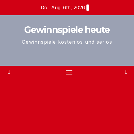
Zum
Do.. Aug. 6th, 2026
Inhalt
springen
Gewinnspiele heute
Gewinnspiele kostenlos und seriös