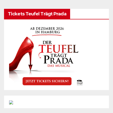
Tickets Teufel Trägt Prada