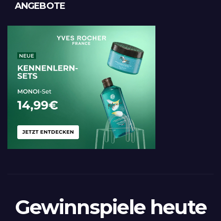
ANGEBOTE
Gewinnspiele heute