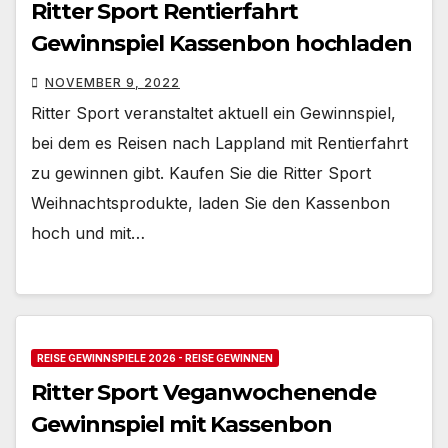
Ritter Sport Rentierfahrt
Gewinnspiel Kassenbon hochladen
NOVEMBER 9, 2022
Ritter Sport veranstaltet aktuell ein Gewinnspiel,
bei dem es Reisen nach Lappland mit Rentierfahrt
zu gewinnen gibt. Kaufen Sie die Ritter Sport
Weihnachtsprodukte, laden Sie den Kassenbon
hoch und mit…
REISE GEWINNSPIELE 2026 - REISE GEWINNEN
Ritter Sport Veganwochenende
Gewinnspiel mit Kassenbon