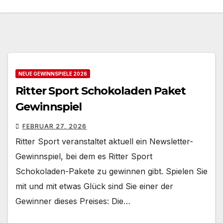
NEUE GEWINNSPIELE 2026
Ritter Sport Schokoladen Paket
Gewinnspiel
FEBRUAR 27, 2026
Ritter Sport veranstaltet aktuell ein Newsletter-
Gewinnspiel, bei dem es Ritter Sport
Schokoladen-Pakete zu gewinnen gibt. Spielen Sie
mit und mit etwas Glück sind Sie einer der
Gewinner dieses Preises: Die…