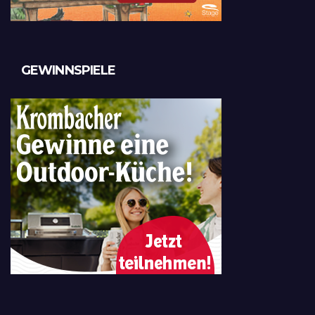
GEWINNSPIELE