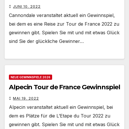
JUNI 10, 2022
Cannondale veranstaltet aktuell ein Gewinnspiel,
bei dem es eine Reise zur Tour de France 2022 zu
gewinnen gibt. Spielen Sie mit und mit etwas Glück
sind Sie der glückliche Gewinner…
NEUE GEWINNSPIELE 2026
Alpecin Tour de France Gewinnspiel
MAI 19, 2022
Alpecin veranstaltet aktuell ein Gewinnspiel, bei
dem es Plätze für die L’Etape du Tour 2022 zu
gewinnen gibt. Spielen Sie mit und mit etwas Glück