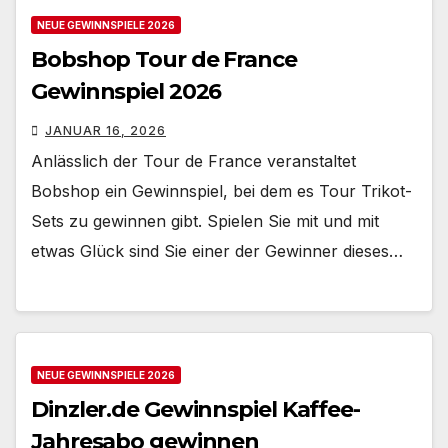
NEUE GEWINNSPIELE 2026
Bobshop Tour de France
Gewinnspiel 2026
JANUAR 16, 2026
Anlässlich der Tour de France veranstaltet
Bobshop ein Gewinnspiel, bei dem es Tour Trikot-
Sets zu gewinnen gibt. Spielen Sie mit und mit
etwas Glück sind Sie einer der Gewinner dieses…
NEUE GEWINNSPIELE 2026
Dinzler.de Gewinnspiel Kaffee-
Jahresabo gewinnen