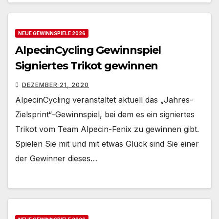
NEUE GEWINNSPIELE 2026
AlpecinCycling Gewinnspiel
Signiertes Trikot gewinnen
DEZEMBER 21, 2020
AlpecinCycling veranstaltet aktuell das „Jahres-
Zielsprint“-Gewinnspiel, bei dem es ein signiertes
Trikot vom Team Alpecin-Fenix zu gewinnen gibt.
Spielen Sie mit und mit etwas Glück sind Sie einer
der Gewinner dieses…