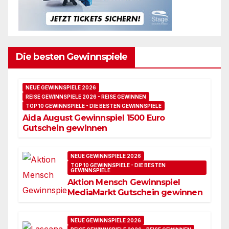
Die besten Gewinnspiele
NEUE GEWINNSPIELE 2026
REISE GEWINNSPIELE 2026 - REISE GEWINNEN
TOP 10 GEWINNSPIELE - DIE BESTEN GEWINNSPIELE
Aida August Gewinnspiel 1500 Euro
Gutschein gewinnen
NEUE GEWINNSPIELE 2026
TOP 10 GEWINNSPIELE - DIE BESTEN
GEWINNSPIELE
Aktion Mensch Gewinnspiel
MediaMarkt Gutschein gewinnen
NEUE GEWINNSPIELE 2026