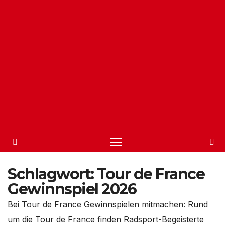
Schlagwort:
Tour de France
Gewinnspiel 2026
Bei Tour de France Gewinnspielen mitmachen: Rund
um die Tour de France finden Radsport-Begeisterte