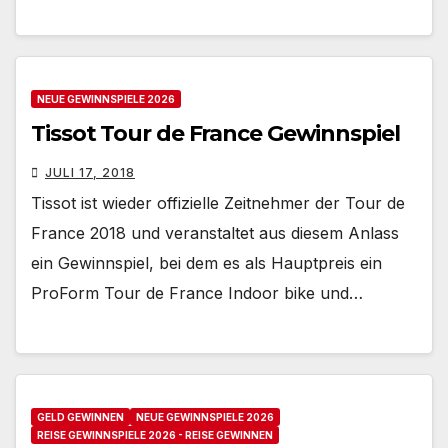
NEUE GEWINNSPIELE 2026
Tissot Tour de France Gewinnspiel
JULI 17, 2018
Tissot ist wieder offizielle Zeitnehmer der Tour de
France 2018 und veranstaltet aus diesem Anlass
ein Gewinnspiel, bei dem es als Hauptpreis ein
ProForm Tour de France Indoor bike und…
GELD GEWINNEN
NEUE GEWINNSPIELE 2026
REISE GEWINNSPIELE 2026 - REISE GEWINNEN