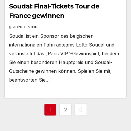
Soudal: Final-Tickets Tour de
France gewinnen
JUNI 1, 2018
Soudal ist ein Sponsor des belgischen
internationalen Fahrradteams Lotto Soudal und
veranstaltet das „Paris VIP“-Gewinnspiel, bei dem
Sie einen besonderen Hauptpreis und Soudal-
Gutscheine gewinnen können. Spielen Sie mit,
beantworten Sie…
Seitennummerieru
1
2
der