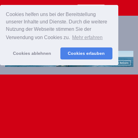
Zum
So.. Aug. 9th, 2026
5:30:39 AM
Inhalt
Cookies helfen uns bei der Bereitstellung
unserer Inhalte und Dienste. Durch die weitere
springen
Gewinnspiele heute
Nutzung der Webseite stimmen Sie der
Verwendung von Cookies zu.
Mehr erfahren
Gewinnspiele kostenlos und seriös
Cookies ablehnen
Cookies erlauben