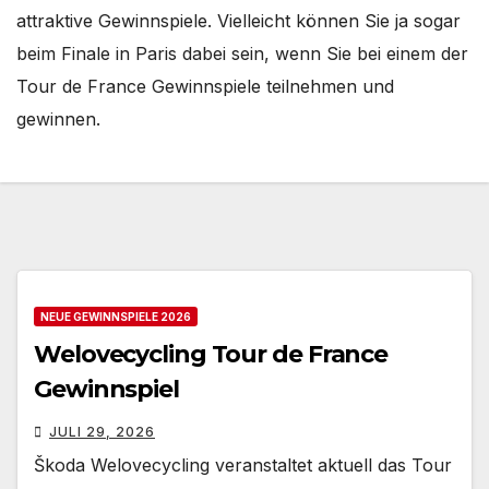
attraktive Gewinnspiele. Vielleicht können Sie ja sogar
beim Finale in Paris dabei sein, wenn Sie bei einem der
Tour de France Gewinnspiele teilnehmen und
gewinnen.
NEUE GEWINNSPIELE 2026
Welovecycling Tour de France
Gewinnspiel
JULI 29, 2026
Škoda Welovecycling veranstaltet aktuell das Tour