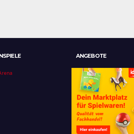
NSPIELE
ANGEBOTE