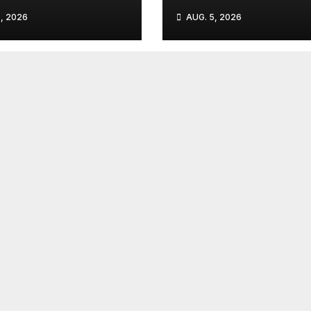
innen
Familien-Golfur
, 2026
AUG. 5, 2026
gewinnen