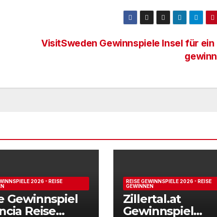
VisitSweden Gewinnspiele Insel für ein
gewin
WINNSPIELE 2026 - REISE
REISE GEWINNSPIELE 2026 - REISE
EN
GEWINNEN
e Gewinnspiel
Zillertal.at
ncia Reise
Gewinnspiel