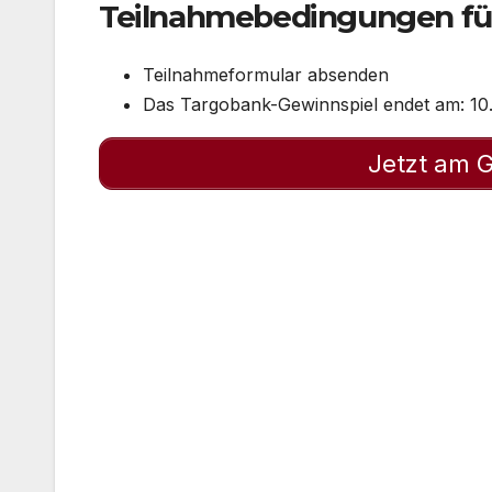
Teilnahmebedingungen für
Teilnahmeformular absenden
Das Targobank-Gewinnspiel endet am: 10
Jetzt am 