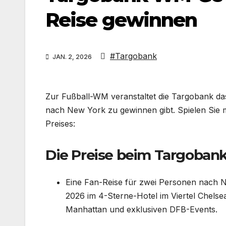
Reise gewinnen
#Targobank
JAN. 2, 2026
Zur Fußball-WM veranstaltet die Targobank d
nach New York zu gewinnen gibt. Spielen Sie m
Preises:
Die Preise beim Targobank
Eine Fan-Reise für zwei Personen nach Ne
2026 im 4-Sterne-Hotel im Viertel Chels
Manhattan und exklusiven DFB-Events.