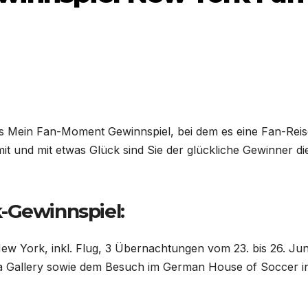
as Mein Fan-Moment Gewinnspiel, bei dem es eine Fan-Reis
it und mit etwas Glück sind Sie der glückliche Gewinner di
-Gewinnspiel:
w York, inkl. Flug, 3 Übernachtungen vom 23. bis 26. Jun
ea Gallery sowie dem Besuch im German House of Soccer i