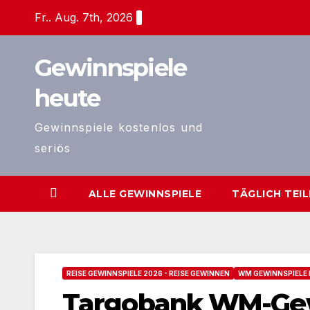
Zum
Fr.. Aug. 7th, 2026
Inhalt
springen
Gewinnspiele
heute
Gewinnspiele kostenlos und
seriös
ALLE GEWINNSPIELE
TÄGLICH TEI
REISE GEWINNSPIELE 2026 - REISE GEWINNEN
WM GEWINNSPIELE
Targobank WM-Gew