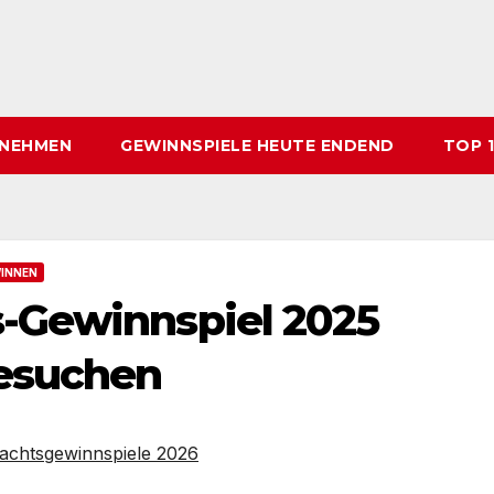
LNEHMEN
GEWINNSPIELE HEUTE ENDEND
TOP 
WINNEN
-Gewinnspiel 2025
besuchen
achtsgewinnspiele 2026