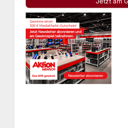
Jetzt am 