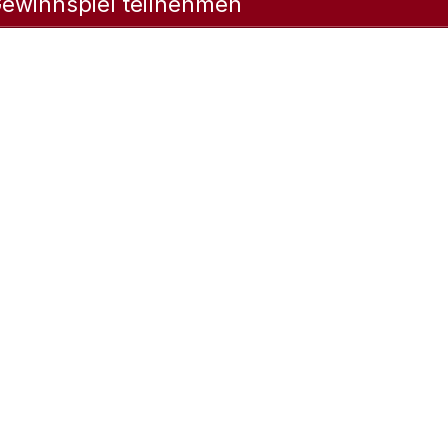
Gewinnspiel teilnehmen