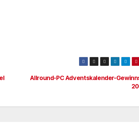
el
Allround-PC Adventskalender-Gewinns
2