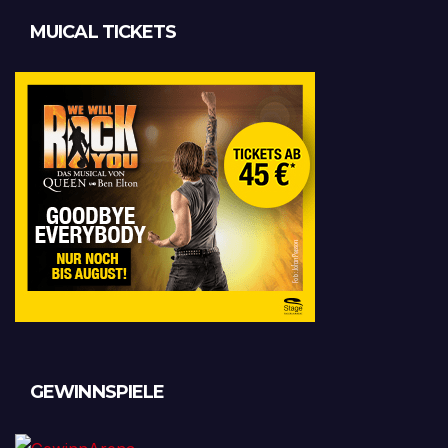
MUICAL TICKETS
GEWINNSPIELE