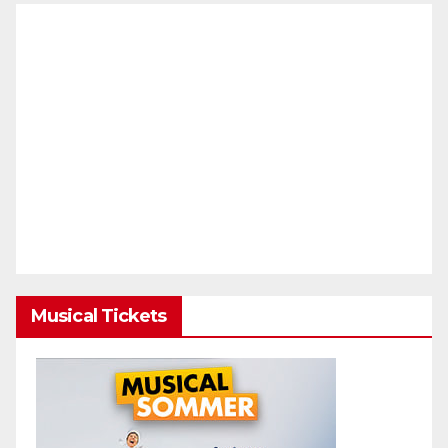
Musical Tickets