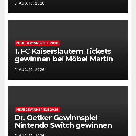
AUG. 10, 2026
NEUE GEWINNSPIELE 2026
1. FC Kaiserslautern Tickets
gewinnen bei Möbel Martin
AUG. 10, 2026
NEUE GEWINNSPIELE 2026
Dr. Oetker Gewinnspiel
Nintendo Switch gewinnen
AUG. 10, 2026