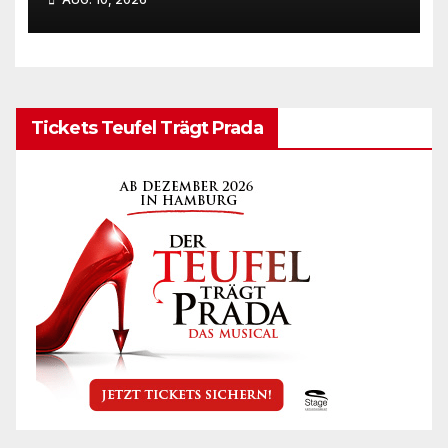
Tickets Teufel Trägt Prada