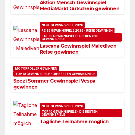
Aktion Mensch Gewinnspiel
MediaMarkt Gutschein gewinnen
NEUE GEWINNSPIELE 2026
REISE GEWINNSPIELE 2026 - REISE GEWINNEN
TOP 10 GEWINNSPIELE - DIE BESTEN
GEWINNSPIELE
Lascana Gewinnspiel Malediven
Reise gewinnen
MOTORROLLER GEWINNEN
TOP 10 GEWINNSPIELE - DIE BESTEN GEWINNSPIELE
Spezi Sommer Gewinnspiel Vespa
gewinnen
NEUE GEWINNSPIELE 2026
TOP 10 GEWINNSPIELE - DIE BESTEN
GEWINNSPIELE
Tägliche Teilnahme möglich