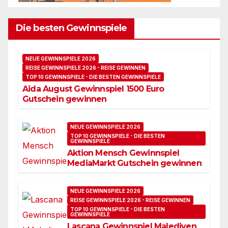
Die besten Gewinnspiele
NEUE GEWINNSPIELE 2026
REISE GEWINNSPIELE 2026 - REISE GEWINNEN
TOP 10 GEWINNSPIELE - DIE BESTEN GEWINNSPIELE
Aida August Gewinnspiel 1500 Euro
Gutschein gewinnen
NEUE GEWINNSPIELE 2026
TOP 10 GEWINNSPIELE - DIE BESTEN
GEWINNSPIELE
Aktion Mensch Gewinnspiel
MediaMarkt Gutschein gewinnen
NEUE GEWINNSPIELE 2026
REISE GEWINNSPIELE 2026 - REISE GEWINNEN
TOP 10 GEWINNSPIELE - DIE BESTEN
GEWINNSPIELE
Lascana Gewinnspiel Malediven