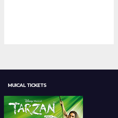
MUICAL TICKETS